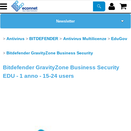
Newsletter
Home Page
Antivirus
BITDEFENDER
Antivirus Multilicenze
EduGov
Chi siamo
Bitdefender GravityZone Business Security
Bitdefender GravityZone Business Security
Prodotti
EDU - 1 anno - 15-24 users
Corsi
ASSISTENZA
Certificazioni
PROMO ATTIVE