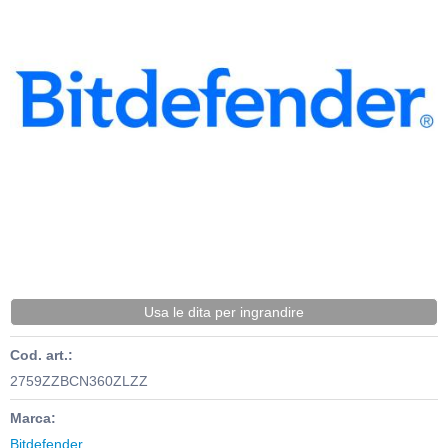
Usa le dita per ingrandire
Cod. art.:
2759ZZBCN360ZLZZ
Marca:
Bitdefender