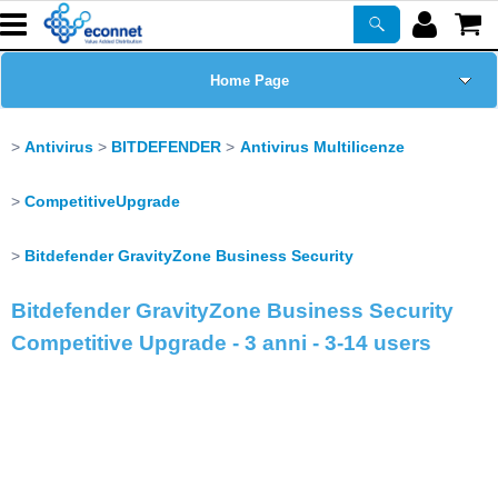
Home Page
Chi siamo
Antivirus
BITDEFENDER
Antivirus Multilicenze
Prodotti
CompetitiveUpgrade
Corsi
Bitdefender GravityZone Business Security
Bitdefender GravityZone Business Security
ASSISTENZA
Competitive Upgrade - 3 anni - 3-14 users
Certificazioni
Newsletter
PROMO ATTIVE