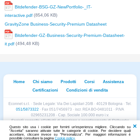
Bitdefender-BSG-GZ-NewPortfolio-_IT-
(854,06 KB)
interactive.pdf
GravityZone Business-Security-Premium Datasheet
Bitdefender-GZ-Business-Security-Premium-Datasheet-
(494,48 KB)
it.pdf
Home
Chi siamo
Prodotti
Corsi
Assistenza
Certificazioni
Condizioni di vendita
Econnet s.r.l. · Sede Legale: Via Dei Lapidari 20/B · 40129 Bologna · Tel.
051/5873322
· Fax 051/7456973 · iscr. REA BO-0481011 · P.IVA
02965231208 · Cap. Sociale 100.000 euro i.v.
Società soggetta all'attività di direzione e coordinamento di Skillworks
Holding s.r.l. · Sede Legale: Via Vittorio Emanuele II 28 · Roncadelle (BS)
Questo sito usa i cookie per fornirti un'esperienza migliore. Cliccando su
"Accetta" saranno attivate tutte le categorie di cookie. Per decidere quali
- C.F. 04151440981
accettare, cliccare invece su "Personalizza". Per maggiori informazioni è
possibile consultare la pagina
Cookie policy
.