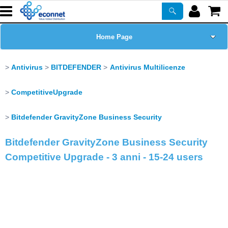
Home Page
Chi siamo
Antivirus
BITDEFENDER
Antivirus Multilicenze
Prodotti
CompetitiveUpgrade
Corsi
Bitdefender GravityZone Business Security
Bitdefender GravityZone Business Security
ASSISTENZA
Competitive Upgrade - 3 anni - 15-24 users
Certificazioni
Newsletter
PROMO ATTIVE