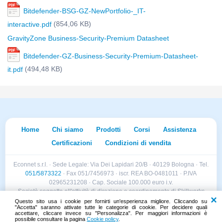
Bitdefender-BSG-GZ-NewPortfolio-_IT-
(854,06 KB)
interactive.pdf
GravityZone Business-Security-Premium Datasheet
Bitdefender-GZ-Business-Security-Premium-Datasheet-
(494,48 KB)
it.pdf
Home
Chi siamo
Prodotti
Corsi
Assistenza
Certificazioni
Condizioni di vendita
Econnet s.r.l. · Sede Legale: Via Dei Lapidari 20/B · 40129 Bologna · Tel.
051/5873322
· Fax 051/7456973 · iscr. REA BO-0481011 · P.IVA
02965231208 · Cap. Sociale 100.000 euro i.v.
Società soggetta all'attività di direzione e coordinamento di Skillworks
Holding s.r.l. · Sede Legale: Via Vittorio Emanuele II 28 · Roncadelle (BS)
Questo sito usa i cookie per fornirti un'esperienza migliore. Cliccando su
"Accetta" saranno attivate tutte le categorie di cookie. Per decidere quali
- C.F. 04151440981
accettare, cliccare invece su "Personalizza". Per maggiori informazioni è
possibile consultare la pagina
Cookie policy
.