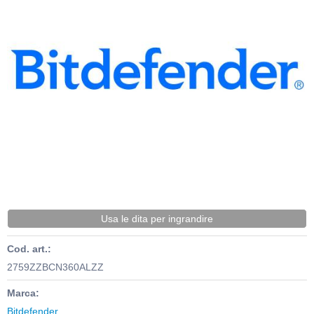
Usa le dita per ingrandire
Cod. art.:
2759ZZBCN360ALZZ
Marca:
Bitdefender