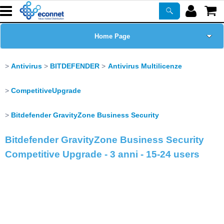
Home Page
Chi siamo
Antivirus
BITDEFENDER
Antivirus Multilicenze
Prodotti
CompetitiveUpgrade
Corsi
Bitdefender GravityZone Business Security
Bitdefender GravityZone Business Security
ASSISTENZA
Competitive Upgrade - 3 anni - 15-24 users
Certificazioni
Newsletter
PROMO ATTIVE