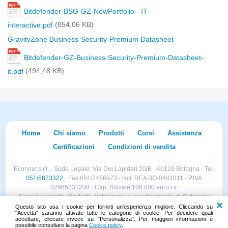
Bitdefender-BSG-GZ-NewPortfolio-_IT-
(854,06 KB)
interactive.pdf
GravityZone Business-Security-Premium Datasheet
Bitdefender-GZ-Business-Security-Premium-Datasheet-
(494,48 KB)
it.pdf
Home
Chi siamo
Prodotti
Corsi
Assistenza
Certificazioni
Condizioni di vendita
Econnet s.r.l. · Sede Legale: Via Dei Lapidari 20/B · 40129 Bologna · Tel.
051/5873322
· Fax 051/7456973 · iscr. REA BO-0481011 · P.IVA
02965231208 · Cap. Sociale 100.000 euro i.v.
Società soggetta all'attività di direzione e coordinamento di Skillworks
Holding s.r.l. · Sede Legale: Via Vittorio Emanuele II 28 · Roncadelle (BS)
Questo sito usa i cookie per fornirti un'esperienza migliore. Cliccando su
"Accetta" saranno attivate tutte le categorie di cookie. Per decidere quali
- C.F. 04151440981
accettare, cliccare invece su "Personalizza". Per maggiori informazioni è
possibile consultare la pagina
Cookie policy
.