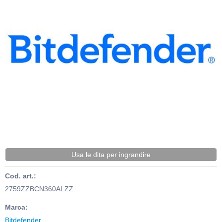
Usa le dita per ingrandire
Cod. art.:
2759ZZBCN360ALZZ
Marca:
Bitdefender