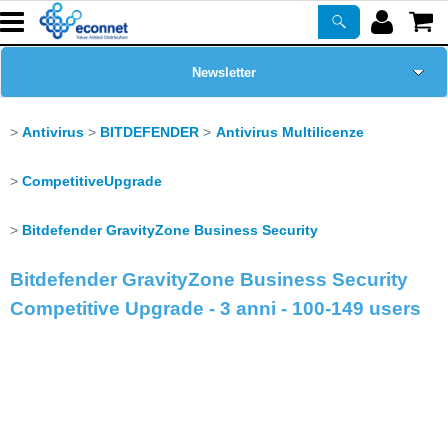
Newsletter
Home Page
Antivirus
BITDEFENDER
Antivirus Multilicenze
Chi siamo
CompetitiveUpgrade
Prodotti
Bitdefender GravityZone Business Security
Bitdefender GravityZone Business Security
Corsi
Competitive Upgrade - 3 anni - 100-149 users
ASSISTENZA
Certificazioni
PROMO ATTIVE