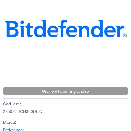
Usa le dita per ingrandire
Cod. art.:
2759ZZBCN360DLZZ
Marca:
Bitdefender