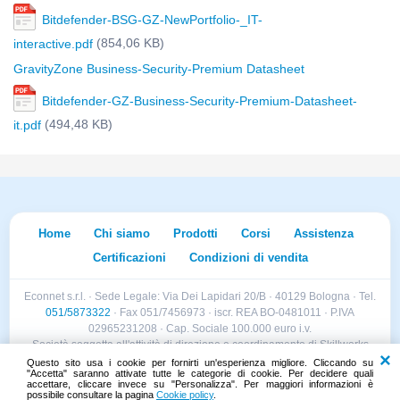
Bitdefender-BSG-GZ-NewPortfolio-_IT-
(854,06 KB)
interactive.pdf
GravityZone Business-Security-Premium Datasheet
Bitdefender-GZ-Business-Security-Premium-Datasheet-
(494,48 KB)
it.pdf
Home
Chi siamo
Prodotti
Corsi
Assistenza
Certificazioni
Condizioni di vendita
Econnet s.r.l. · Sede Legale: Via Dei Lapidari 20/B · 40129 Bologna · Tel.
051/5873322
· Fax 051/7456973 · iscr. REA BO-0481011 · P.IVA
02965231208 · Cap. Sociale 100.000 euro i.v.
Società soggetta all'attività di direzione e coordinamento di Skillworks
Holding s.r.l. · Sede Legale: Via Vittorio Emanuele II 28 · Roncadelle (BS)
Questo sito usa i cookie per fornirti un'esperienza migliore. Cliccando su
"Accetta" saranno attivate tutte le categorie di cookie. Per decidere quali
- C.F. 04151440981
accettare, cliccare invece su "Personalizza". Per maggiori informazioni è
possibile consultare la pagina
Cookie policy
.