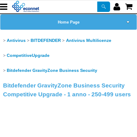
Home Page
Chi siamo
Antivirus
BITDEFENDER
Antivirus Multilicenze
Prodotti
CompetitiveUpgrade
Corsi
Bitdefender GravityZone Business Security
Bitdefender GravityZone Business Security
ASSISTENZA
Competitive Upgrade - 1 anno - 250-499 users
Certificazioni
Newsletter
PROMO ATTIVE