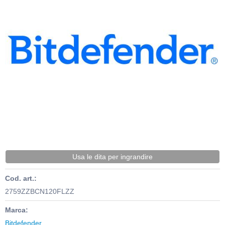
Usa le dita per ingrandire
Cod. art.:
2759ZZBCN120FLZZ
Marca:
Bitdefender