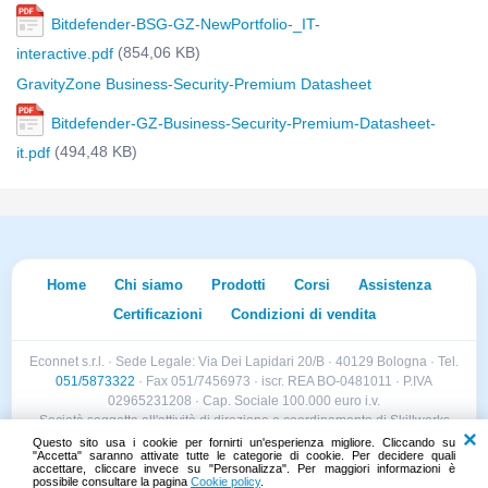
Bitdefender-BSG-GZ-NewPortfolio-_IT-
(854,06 KB)
interactive.pdf
GravityZone Business-Security-Premium Datasheet
Bitdefender-GZ-Business-Security-Premium-Datasheet-
(494,48 KB)
it.pdf
Home
Chi siamo
Prodotti
Corsi
Assistenza
Certificazioni
Condizioni di vendita
Econnet s.r.l. · Sede Legale: Via Dei Lapidari 20/B · 40129 Bologna · Tel.
051/5873322
· Fax 051/7456973 · iscr. REA BO-0481011 · P.IVA
02965231208 · Cap. Sociale 100.000 euro i.v.
Società soggetta all'attività di direzione e coordinamento di Skillworks
Holding s.r.l. · Sede Legale: Via Vittorio Emanuele II 28 · Roncadelle (BS)
Questo sito usa i cookie per fornirti un'esperienza migliore. Cliccando su
"Accetta" saranno attivate tutte le categorie di cookie. Per decidere quali
- C.F. 04151440981
accettare, cliccare invece su "Personalizza". Per maggiori informazioni è
possibile consultare la pagina
Cookie policy
.