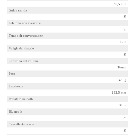
35,5 mm
Guida rapida
Sì
Telefono con vivavoce
Sì
Tempo di conversazione
12 h
Valigia da viaggio
Sì
Controllo del volume
Touch
Peso
320 g
Larghezza
132,5 mm
Portata Bluetooth
30 m
Bluetooth
Sì
Cancellazione eco
Sì