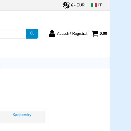
€ - EUR
IT
Accedi / Registrati
0,00
registrato
Sono un nuovo cliente
ordine inserisci il
Se non sei ancora registrato sul
a password e poi
nostro sito clicca sul pulsante
lsante "Accedi"
"Registrati"
utente:
word:
Kaspersky
la password?