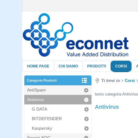
HOME PAGE
CHI SIAMO
PRODOTTI
CORSI
Ti trovi in
Corsi
Categorie Prodotti
AntiSpam
testo categoria Antivirus
Antivirus
Antivirus
G DATA
BITDEFENDER
Kaspersky
Servizi SOC