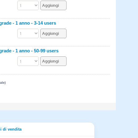
rade - 1 anno - 3-14 users
rade - 1 anno - 50-99 users
ale)
i di vendita