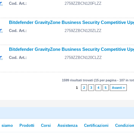
Cod. Art.:
2759ZZBCN120FLZZ
Bitdefender GravityZone Business Security Competitive Upg
Cod. Art.:
2759ZZBCN120ZLZZ
Bitdefender GravityZone Business Security Competitive Upg
Cod. Art.:
2759ZZBCN120CLZZ
1599 risultati trovati (15 per pagina - 107 in tot
1
2
3
4
5
Avanti »
i siamo
Prodotti
Corsi
Assistenza
Certificazioni
Condizion