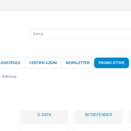
Sono già 
Per completare l'
nome utente e l
ASSISTENZA
CERTIFICAZIONI
NEWSLETTER
PROMO ATTIVE
clicca sul pu
Nome 
Antivirus
Pass
G DATA
BITDEFENDER
Hai perso 