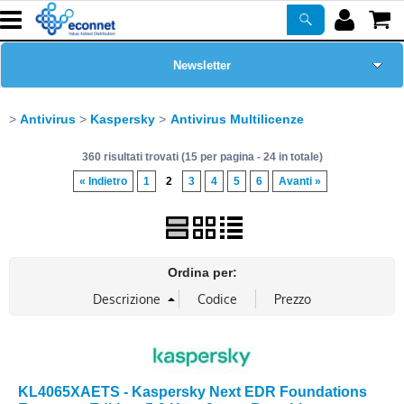
Newsletter
Home Page
Antivirus
Kaspersky
Antivirus Multilicenze
360 risultati trovati (15 per pagina - 24 in totale)
Chi siamo
« Indietro
1
2
3
4
5
6
Avanti »
Prodotti
Corsi
Ordina per:
ASSISTENZA
Certificazioni
KL4065XAETS - Kaspersky Next EDR Foundations
PROMO ATTIVE