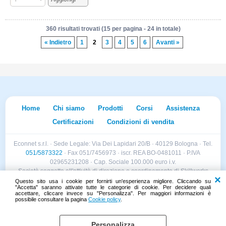
360 risultati trovati (15 per pagina - 24 in totale)
« Indietro
1
2
3
4
5
6
Avanti »
Home
Chi siamo
Prodotti
Corsi
Assistenza
Certificazioni
Condizioni di vendita
Econnet s.r.l. · Sede Legale: Via Dei Lapidari 20/B · 40129 Bologna · Tel.
051/5873322
· Fax 051/7456973 · iscr. REA BO-0481011 · P.IVA
02965231208 · Cap. Sociale 100.000 euro i.v.
Società soggetta all'attività di direzione e coordinamento di Skillworks
Holding s.r.l. · Sede Legale: Via Vittorio Emanuele II 28 · Roncadelle (BS)
Questo sito usa i cookie per fornirti un'esperienza migliore. Cliccando su
"Accetta" saranno attivate tutte le categorie di cookie. Per decidere quali
- C.F. 04151440981
accettare, cliccare invece su "Personalizza". Per maggiori informazioni è
possibile consultare la pagina
Cookie policy
.
Personalizza