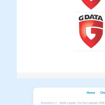
Home
Ch
Econnet s.r.l. · Sede Legale: Via Dei Lapidari 20/