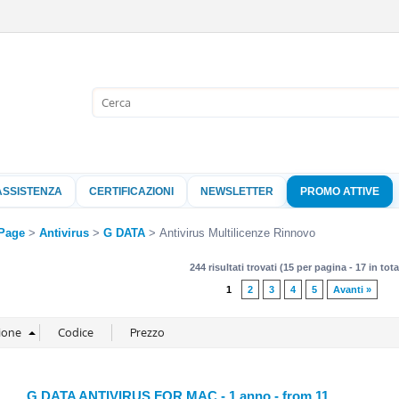
Sono già 
Per completare l'
nome utente e l
ASSISTENZA
CERTIFICAZIONI
NEWSLETTER
PROMO ATTIVE
clicca sul pu
Nome 
Page
Antivirus
G DATA
Antivirus Multilicenze Rinnovo
244 risultati trovati (15 per pagina - 17 in tota
Pass
1
2
3
4
5
Avanti »
Hai perso 
G DATA ANTIVIRUS FOR MAC - 1 anno - from 11