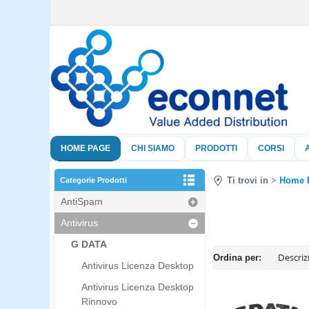
HOME PAGE
CHI SIAMO
PRODOTTI
CORSI
Ti trovi in
Home 
Categorie Prodotti
AntiSpam
Antivirus
G DATA
Ordina per:
Antivirus Licenza Desktop
Antivirus Licenza Desktop
Rinnovo