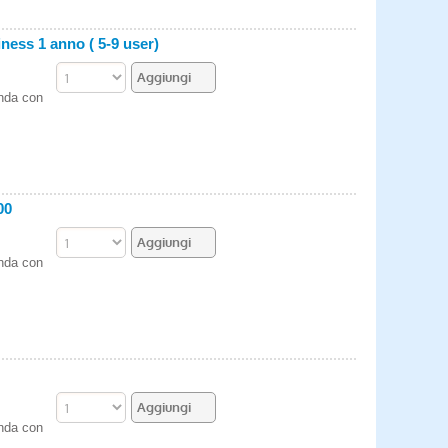
ess 1 anno ( 5-9 user)
enda con
00
enda con
enda con