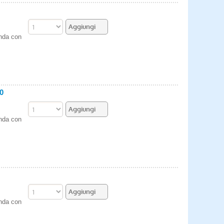
enda con
0
enda con
enda con