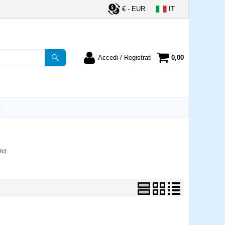
€ - EUR
IT
Accedi / Registrati
0,00
registrato
Sono un nuovo cliente
ordine inserisci il
Se non sei ancora registrato sul
a password e poi
nostro sito clicca sul pulsante
lsante "Accedi"
"Registrati"
utente:
le)
word:
la password?