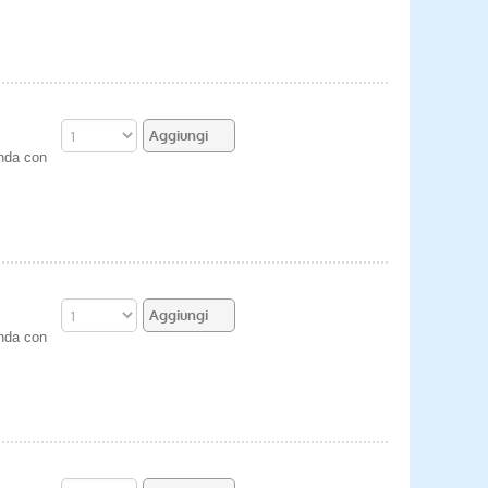
enda con
enda con