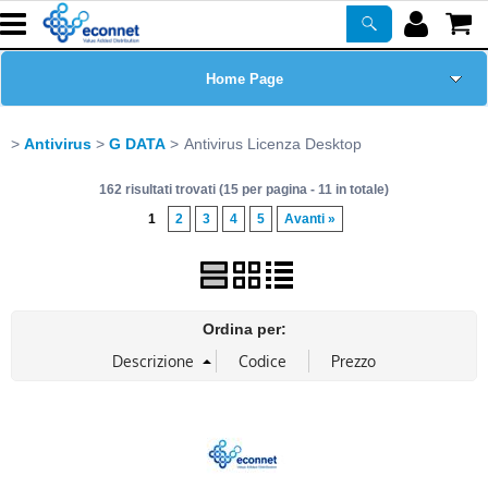
Home Page
Chi siamo
Antivirus
G DATA
Antivirus Licenza Desktop
162 risultati trovati (15 per pagina - 11 in totale)
Prodotti
1
2
3
4
5
Avanti »
Corsi
ASSISTENZA
Ordina per:
Certificazioni
Newsletter
PROMO ATTIVE