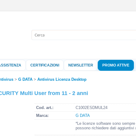
Sono già 
Per completare l'
nome utente e l
ASSISTENZA
CERTIFICAZIONI
NEWSLETTER
PROMO ATTIVE
clicca sul pu
Nome 
ntivirus
G DATA
Antivirus Licenza Desktop
RITY Multi User from 11 - 2 anni
Pass
Cod. art.:
C1002ESDMUL24
Marca:
G DATA
Hai perso 
*Le licenze software sono sempre o
possono richiedere dati aggiuntivi