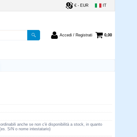
€ - EUR
IT
Accedi / Registrati
0,00
registrato
Sono un nuovo cliente
ordine inserisci il
Se non sei ancora registrato sul
a password e poi
nostro sito clicca sul pulsante
lsante "Accedi"
"Registrati"
utente:
word:
la password?
rdinabili anche se non c'è disponibilità a stock, in quanto
 (es. S/N o nome intestatario)