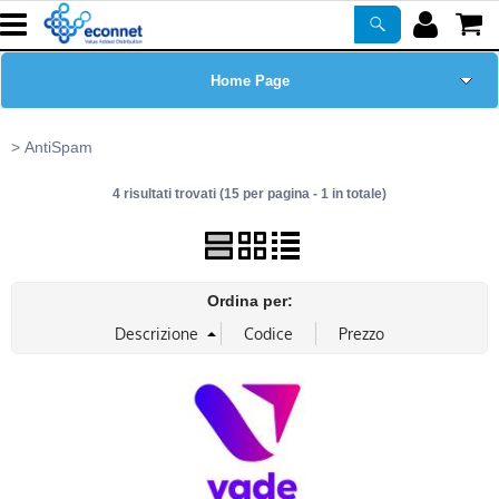
Home Page
Chi siamo
AntiSpam
4 risultati trovati (15 per pagina - 1 in totale)
Prodotti
Corsi
Ordina per:
ASSISTENZA
Certificazioni
Newsletter
PROMO ATTIVE