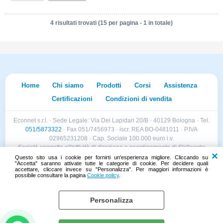
4 risultati trovati (15 per pagina - 1 in totale)
Home
Chi siamo
Prodotti
Corsi
Assistenza
Certificazioni
Condizioni di vendita
Econnet s.r.l. · Sede Legale: Via Dei Lapidari 20/B · 40129 Bologna · Tel.
051/5873322
· Fax 051/7456973 · iscr. REA BO-0481011 · P.IVA
02965231208 · Cap. Sociale 100.000 euro i.v.
Società soggetta all'attività di direzione e coordinamento di Skillworks
Holding s.r.l. · Sede Legale: Via Vittorio Emanuele II 28 · Roncadelle (BS)
Questo sito usa i cookie per fornirti un'esperienza migliore. Cliccando su
"Accetta" saranno attivate tutte le categorie di cookie. Per decidere quali
- C.F. 04151440981
accettare, cliccare invece su "Personalizza". Per maggiori informazioni è
possibile consultare la pagina
Cookie policy
.
Personalizza
Cookie policy
Preferenze cookie