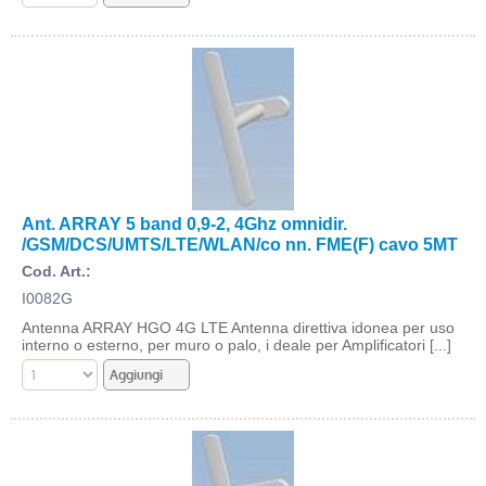
Ant. ARRAY 5 band 0,9-2, 4Ghz omnidir.
/GSM/DCS/UMTS/LTE/WLAN/co nn. FME(F) cavo 5MT
Cod. Art.:
I0082G
Antenna ARRAY HGO 4G LTE Antenna direttiva idonea per uso
interno o esterno, per muro o palo, i deale per Amplificatori [...]