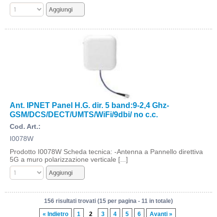
Ant. IPNET Panel H.G. dir. 5 band:9-2,4 Ghz-
GSM/DCS/DECT/UMTS/WiFi/9dbi/ no c.c.
Cod. Art.:
I0078W
Prodotto I0078W Scheda tecnica: -Antenna a Pannello direttiva
5G a muro polarizzazione verticale [...]
156 risultati trovati (15 per pagina - 11 in totale)
« Indietro
1
2
3
4
5
6
Avanti »