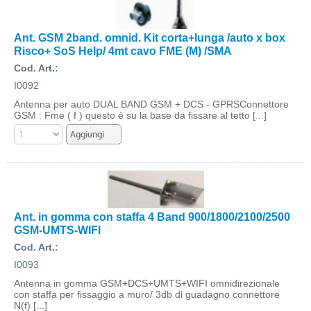
Ant. GSM 2band. omnid. Kit corta+lunga /auto x box
Risco+ SoS Help/ 4mt cavo FME (M) /SMA
Cod. Art.:
I0092
Antenna per auto DUAL BAND GSM + DCS - GPRSConnettore
GSM : Fme ( f ) questo è su la base da fissare al tetto [...]
Ant. in gomma con staffa 4 Band 900/1800/2100/2500
GSM-UMTS-WIFI
Cod. Art.:
I0093
Antenna in gomma GSM+DCS+UMTS+WIFI omnidirezionale
con staffa per fissaggio a muro/ 3db di guadagno connettore
N(f) [...]