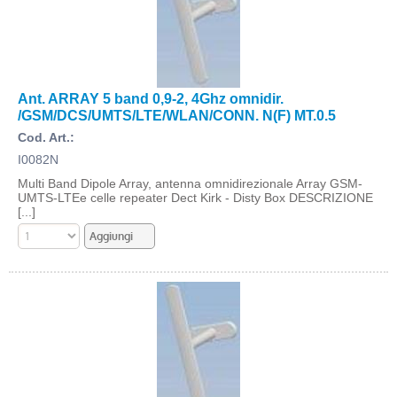
Ant. ARRAY 5 band 0,9-2, 4Ghz omnidir.
/GSM/DCS/UMTS/LTE/WLAN/CONN. N(F) MT.0.5
Cod. Art.:
I0082N
Multi Band Dipole Array, antenna omnidirezionale Array GSM-
UMTS-LTEe celle repeater Dect Kirk - Disty Box DESCRIZIONE
[...]