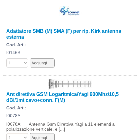
Adattatore SMB (M) SMA (F) per rip. Kirk antenna
esterna
Cod. Art.:
I0146B
Ant direttiva GSM Logaritmica/Yagi 900Mhz/10,5
dBi/1mt cavo+conn. F(M)
Cod. Art.:
I0078A
I0078A: Antenna Gsm Direttiva Yagi a 11 elementi a
polarizzazione verticale, è [...]