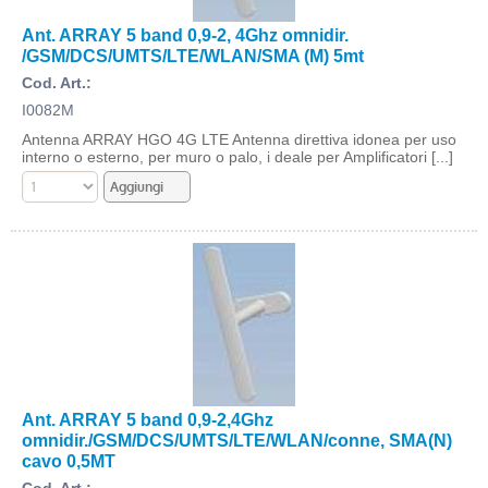
Ant. ARRAY 5 band 0,9-2, 4Ghz omnidir.
/GSM/DCS/UMTS/LTE/WLAN/SMA (M) 5mt
Cod. Art.:
I0082M
Antenna ARRAY HGO 4G LTE Antenna direttiva idonea per uso
interno o esterno, per muro o palo, i deale per Amplificatori [...]
Ant. ARRAY 5 band 0,9-2,4Ghz
omnidir./GSM/DCS/UMTS/LTE/WLAN/conne, SMA(N)
cavo 0,5MT
Cod. Art.: