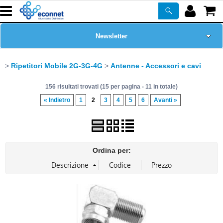
Newsletter
Home Page
Ripetitori Mobile 2G-3G-4G
Antenne - Accessori e cavi
156 risultati trovati (15 per pagina - 11 in totale)
Chi siamo
« Indietro
1
2
3
4
5
6
Avanti »
Prodotti
Corsi
Ordina per:
ASSISTENZA
Certificazioni
PROMO ATTIVE