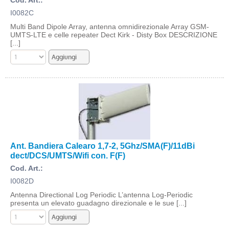
I0082C
Multi Band Dipole Array, antenna omnidirezionale Array GSM-
UMTS-LTE e celle repeater Dect Kirk - Disty Box DESCRIZIONE
[...]
Ant. Bandiera Calearo 1,7-2, 5Ghz/SMA(F)/11dBi
dect/DCS/UMTS/Wifi con. F(F)
Cod. Art.:
I0082D
Antenna Directional Log Periodic L’antenna Log-Periodic
presenta un elevato guadagno direzionale e le sue [...]