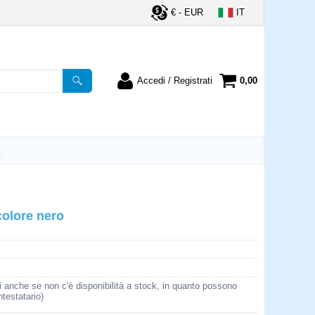
€ - EUR
IT
Accedi / Registrati
0,00
registrato
Sono un nuovo cliente
ordine inserisci il
Se non sei ancora registrato sul
a password e poi
nostro sito clicca sul pulsante
lsante "Accedi"
"Registrati"
utente:
olore nero
word:
la password?
i anche se non c'è disponibilità a stock, in quanto possono
ntestatario)