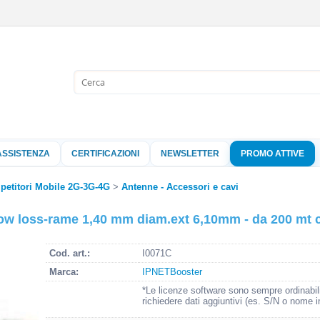
Sono già 
Per completare l'
nome utente e l
ASSISTENZA
CERTIFICAZIONI
NEWSLETTER
PROMO ATTIVE
clicca sul pu
Nome 
ipetitori Mobile 2G-3G-4G
Antenne - Accessori e cavi
w loss-rame 1,40 mm diam.ext 6,10mm - da 200 mt c
Pass
Cod. art.:
I0071C
Marca:
IPNETBooster
Hai perso 
*Le licenze software sono sempre ordinabil
richiedere dati aggiuntivi (es. S/N o nome i