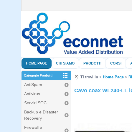
HOME PAGE
CHI SIAMO
PRODOTTI
CORSI
Categorie Prodotti
Ti trovi in
Home Page
R
AntiSpam
Cavo coax WL240-LL lo
Antivirus
Servizi SOC
Backup e Disaster
Recovery
Firewall e