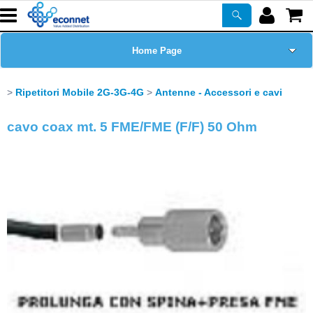
Home Page
Chi siamo
Ripetitori Mobile 2G-3G-4G
Antenne - Accessori e cavi
Prodotti
cavo coax mt. 5 FME/FME (F/F) 50 Ohm
Corsi
ASSISTENZA
Certificazioni
Newsletter
PROMO ATTIVE