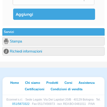
Servizi
Stampa
Richiedi informazioni
Home
Chi siamo
Prodotti
Corsi
Assistenza
Certificazioni
Condizioni di vendita
Econnet s.r.l. · Sede Legale: Via Dei Lapidari 20/B · 40129 Bologna · Tel.
051/5873322
· Fax 051/7456973 · iscr. REA BO-0481011 · P.IVA