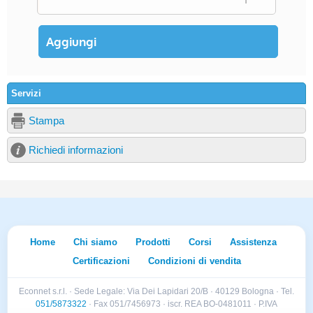
Servizi
Stampa
Richiedi informazioni
Home
Chi siamo
Prodotti
Corsi
Assistenza
Certificazioni
Condizioni di vendita
Econnet s.r.l. · Sede Legale: Via Dei Lapidari 20/B · 40129 Bologna · Tel.
051/5873322
· Fax 051/7456973 · iscr. REA BO-0481011 · P.IVA