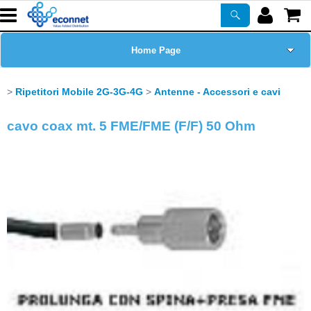
Home Page
Chi siamo
Ripetitori Mobile 2G-3G-4G
Antenne - Accessori e cavi
Prodotti
cavo coax mt. 5 FME/FME (F/F) 50 Ohm
Corsi
ASSISTENZA
Certificazioni
Newsletter
PROMO ATTIVE