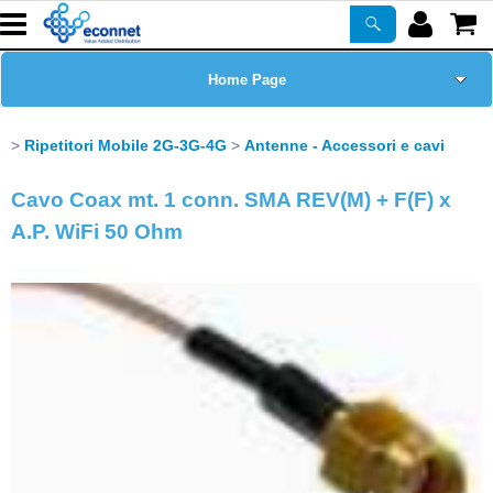
Home Page
Chi siamo
Ripetitori Mobile 2G-3G-4G
Antenne - Accessori e cavi
Prodotti
Cavo Coax mt. 1 conn. SMA REV(M) + F(F) x
A.P. WiFi 50 Ohm
Corsi
ASSISTENZA
Certificazioni
Newsletter
PROMO ATTIVE