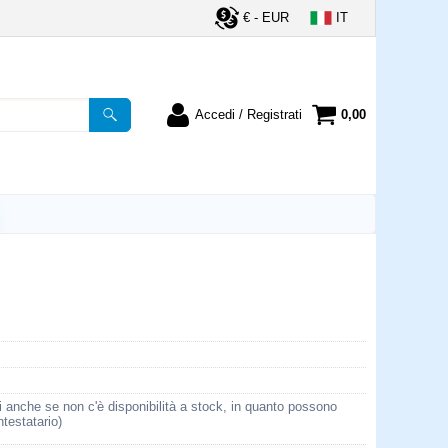
€ - EUR
IT
Accedi / Registrati
0,00
registrato
Sono un nuovo cliente
ordine inserisci il
Se non sei ancora registrato sul
a password e poi
nostro sito clicca sul pulsante
lsante "Accedi"
"Registrati"
utente:
word:
la password?
i anche se non c'è disponibilità a stock, in quanto possono
ntestatario)