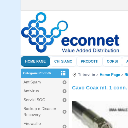
HOME PAGE
CHI SIAMO
PRODOTTI
CORSI
Categorie Prodotti
Ti trovi in
Home Page
R
AntiSpam
Cavo Coax mt. 1 conn.
Antivirus
Servizi SOC
Backup e Disaster
Recovery
Firewall e