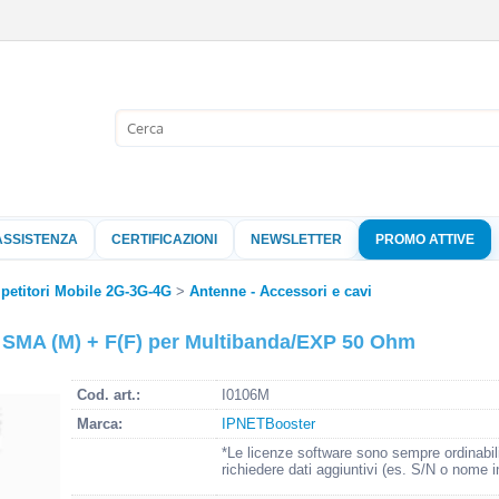
Sono già 
Per completare l'
nome utente e l
ASSISTENZA
CERTIFICAZIONI
NEWSLETTER
PROMO ATTIVE
clicca sul pu
Nome 
ipetitori Mobile 2G-3G-4G
Antenne - Accessori e cavi
 SMA (M) + F(F) per Multibanda/EXP 50 Ohm
Pass
Cod. art.:
I0106M
Marca:
IPNETBooster
Hai perso 
*Le licenze software sono sempre ordinabil
richiedere dati aggiuntivi (es. S/N o nome i