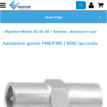
Home Page
Chi siamo
Ripetitori Mobile 2G-3G-4G
Antenne - Accessori e cavi
Prodotti
Adattatore giunto FME/FME ( M/M) raccordo
Corsi
ASSISTENZA
Certificazioni
Newsletter
PROMO ATTIVE