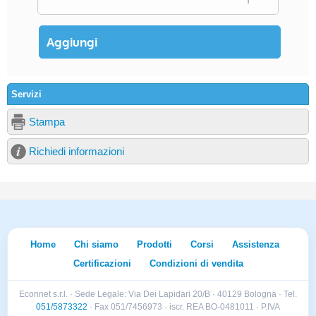
Servizi
Stampa
Richiedi informazioni
Home
Chi siamo
Prodotti
Corsi
Assistenza
Certificazioni
Condizioni di vendita
Econnet s.r.l. · Sede Legale: Via Dei Lapidari 20/B · 40129 Bologna · Tel.
051/5873322
· Fax 051/7456973 · iscr. REA BO-0481011 · P.IVA