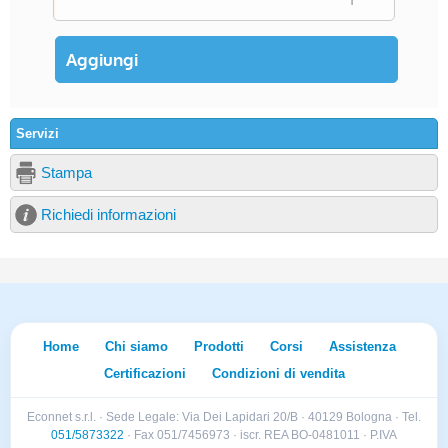
Servizi
Stampa
Richiedi informazioni
Home
Chi siamo
Prodotti
Corsi
Assistenza
Certificazioni
Condizioni di vendita
Econnet s.r.l. · Sede Legale: Via Dei Lapidari 20/B · 40129 Bologna · Tel.
051/5873322
· Fax 051/7456973 · iscr. REA BO-0481011 · P.IVA