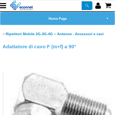
Home Page
Chi siamo
Ripetitori Mobile 2G-3G-4G
Antenne - Accessori e cavi
Prodotti
Adattatore di cavo F (m+f) a 90°
Corsi
ASSISTENZA
Certificazioni
Newsletter
PROMO ATTIVE