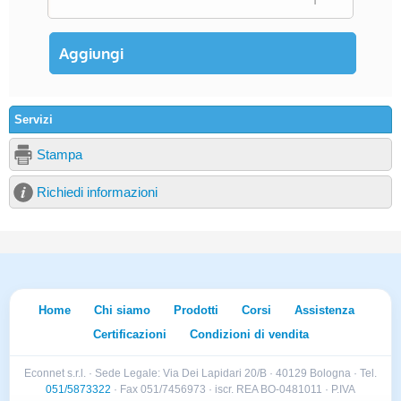
Servizi
Stampa
Richiedi informazioni
Home
Chi siamo
Prodotti
Corsi
Assistenza
Certificazioni
Condizioni di vendita
Econnet s.r.l. · Sede Legale: Via Dei Lapidari 20/B · 40129 Bologna · Tel.
051/5873322
· Fax 051/7456973 · iscr. REA BO-0481011 · P.IVA