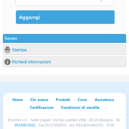
Servizi
Stampa
Richiedi informazioni
Home
Chi siamo
Prodotti
Corsi
Assistenza
Certificazioni
Condizioni di vendita
Econnet s.r.l. · Sede Legale: Via Dei Lapidari 20/B · 40129 Bologna · Tel.
051/5873322
· Fax 051/7456973 · iscr. REA BO-0481011 · P.IVA