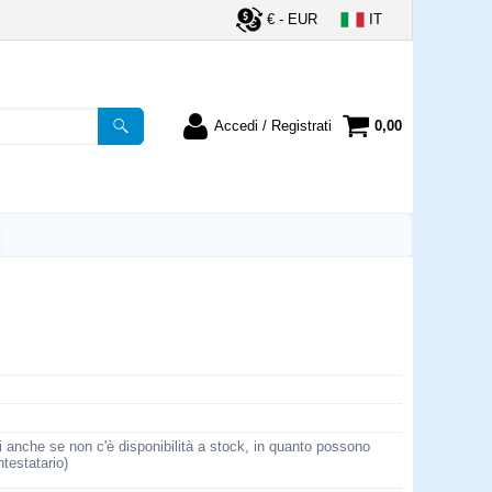
€ - EUR
IT
Accedi / Registrati
0,00
registrato
Sono un nuovo cliente
ordine inserisci il
Se non sei ancora registrato sul
a password e poi
nostro sito clicca sul pulsante
lsante "Accedi"
"Registrati"
utente:
word:
la password?
i anche se non c'è disponibilità a stock, in quanto possono
ntestatario)