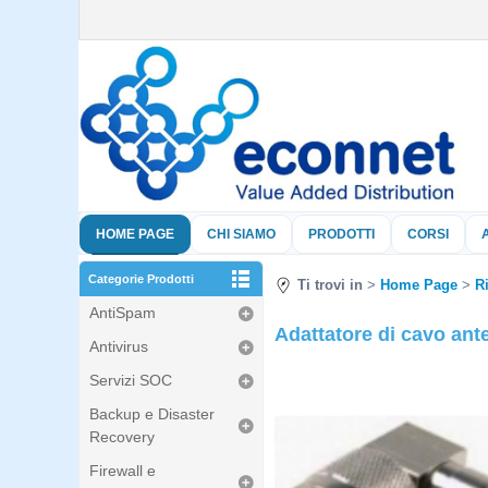
HOME PAGE
CHI SIAMO
PRODOTTI
CORSI
Categorie Prodotti
Ti trovi in
Home Page
R
AntiSpam
Adattatore di cavo ant
Antivirus
Servizi SOC
Backup e Disaster
Recovery
Firewall e