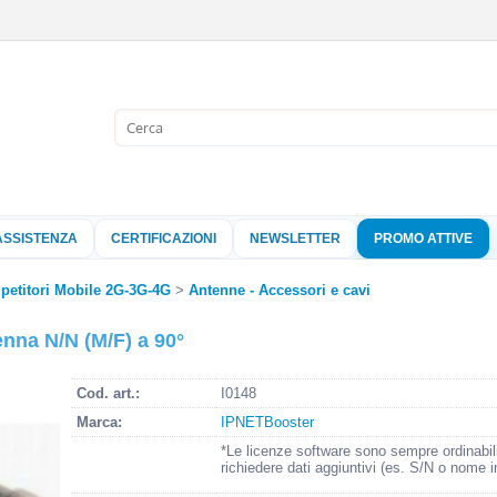
Sono già 
Per completare l'
nome utente e l
ASSISTENZA
CERTIFICAZIONI
NEWSLETTER
PROMO ATTIVE
clicca sul pu
Nome 
ipetitori Mobile 2G-3G-4G
Antenne - Accessori e cavi
enna N/N (M/F) a 90°
Pass
Cod. art.:
I0148
Marca:
IPNETBooster
Hai perso 
*Le licenze software sono sempre ordinabil
richiedere dati aggiuntivi (es. S/N o nome i