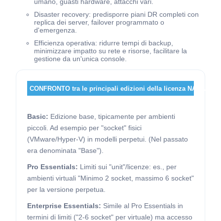
umano, guasti hardware, attacchi vari.
Disaster recovery: predisporre piani DR completi con
replica dei server, failover programmato o
d'emergenza.
Efficienza operativa: ridurre tempi di backup,
minimizzare impatto su rete e risorse, facilitare la
gestione da un'unica console.
CONFRONTO tra le principali edizioni della licenza NAKIVO:
Basic:
Edizione base, tipicamente per ambienti
piccoli. Ad esempio per "socket" fisici
(VMware/Hyper-V) in modelli perpetui. (Nel passato
era denominata "Base").
Pro Essentials:
Limiti sui "unit"/licenze: es., per
ambienti virtuali "Minimo 2 socket, massimo 6 socket"
per la versione perpetua.
Enterprise Essentials:
Simile al Pro Essentials in
termini di limiti ("2-6 socket" per virtuale) ma accesso