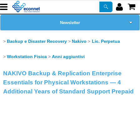
Newsletter
Home Page
Backup e Disaster Recovery
Nakivo
Lic. Perpetua
Chi siamo
Workstation Fisica
Anni aggiuntivi
Prodotti
NAKIVO Backup & Replication Enterprise
Essentials for Physical Workstations — 4
Corsi
Additional Years of Standard Support Prepaid
ASSISTENZA
Certificazioni
PROMO ATTIVE