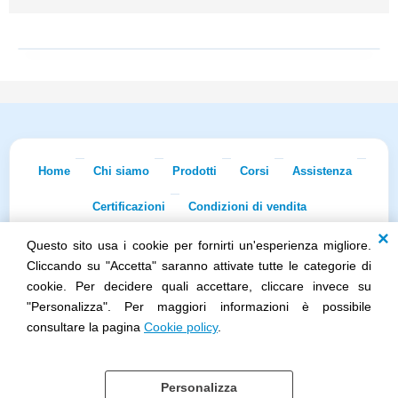
Home
Chi siamo
Prodotti
Corsi
Assistenza
Certificazioni
Condizioni di vendita
Questo sito usa i cookie per fornirti un'esperienza migliore.
Econnet s.r.l. · Sede Legale: Via Dei Lapidari 20/B · 40129 Bologna · Tel.
051/5873322
· Fax 051/7456973 · iscr. REA BO-0481011 · P.IVA
Cliccando su "Accetta" saranno attivate tutte le categorie di
02965231208 · Cap. Sociale 100.000 euro i.v.
cookie. Per decidere quali accettare, cliccare invece su
Società soggetta all'attività di direzione e coordinamento di Skillworks
"Personalizza". Per maggiori informazioni è possibile
Holding s.r.l. · Sede Legale: Via Vittorio Emanuele II 28 · Roncadelle (BS)
- C.F. 04151440981
consultare la pagina
Cookie policy
.
Personalizza