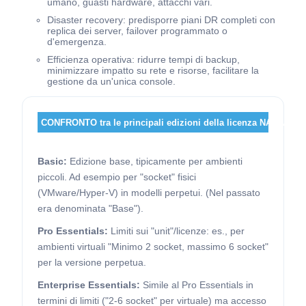
umano, guasti hardware, attacchi vari.
Disaster recovery: predisporre piani DR completi con
replica dei server, failover programmato o
d'emergenza.
Efficienza operativa: ridurre tempi di backup,
minimizzare impatto su rete e risorse, facilitare la
gestione da un'unica console.
CONFRONTO tra le principali edizioni della licenza NAKIVO:
Basic:
Edizione base, tipicamente per ambienti
piccoli. Ad esempio per "socket" fisici
(VMware/Hyper-V) in modelli perpetui. (Nel passato
era denominata "Base").
Pro Essentials:
Limiti sui "unit"/licenze: es., per
ambienti virtuali "Minimo 2 socket, massimo 6 socket"
per la versione perpetua.
Enterprise Essentials:
Simile al Pro Essentials in
termini di limiti ("2-6 socket" per virtuale) ma accesso