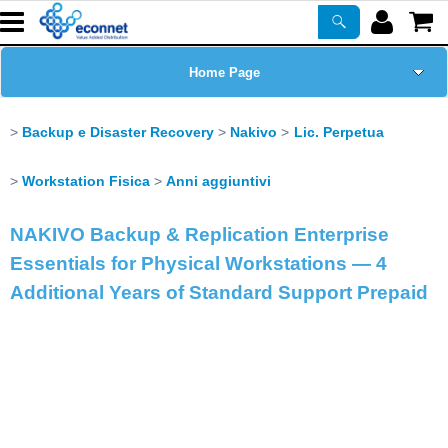
Home Page
Chi siamo
Backup e Disaster Recovery
Nakivo
Lic. Perpetua
Prodotti
Workstation Fisica
Anni aggiuntivi
Corsi
NAKIVO Backup & Replication Enterprise
Essentials for Physical Workstations — 4
ASSISTENZA
Additional Years of Standard Support Prepaid
Certificazioni
Newsletter
PROMO ATTIVE