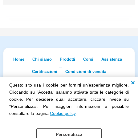
Home
Chi siamo
Prodotti
Corsi
Assistenza
Certificazioni
Condizioni di vendita
Questo sito usa i cookie per fornirti un'esperienza migliore.
Econnet s.r.l. · Sede Legale: Via Dei Lapidari 20/B · 40129 Bologna · Tel.
051/5873322
· Fax 051/7456973 · iscr. REA BO-0481011 · P.IVA
Cliccando su "Accetta" saranno attivate tutte le categorie di
02965231208 · Cap. Sociale 100.000 euro i.v.
cookie. Per decidere quali accettare, cliccare invece su
Società soggetta all'attività di direzione e coordinamento di Skillworks
"Personalizza". Per maggiori informazioni è possibile
Holding s.r.l. · Sede Legale: Via Vittorio Emanuele II 28 · Roncadelle (BS)
- C.F. 04151440981
consultare la pagina
Cookie policy
.
Personalizza