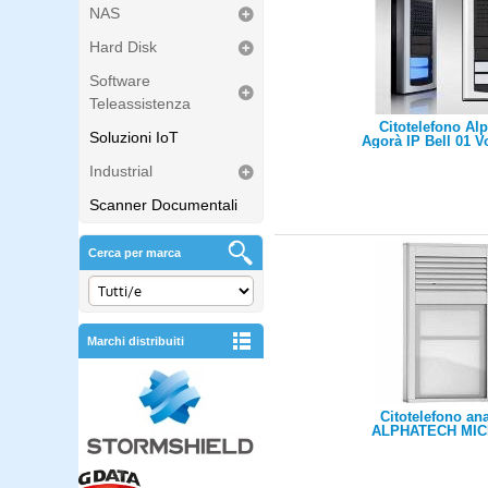
NAS
Hard Disk
Software
Teleassistenza
Citotelefono Al
Soluzioni IoT
Agorà IP Bell 01 V
tasto, 2 relè -
Industrial
Scanner Documentali
Cerca per marca
Marchi distribuiti
Citotelefono an
ALPHATECH MIC
1tasto/1 x NA relè/
x led-apertura se
A0404)