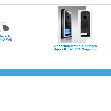
phatech
FID-PoE
VoIP SIP
am/serve
Videocitotelefono Alphatech
im.A0404C
Agorà IP Bell 01C Voip, con
1 tasto e 1 telecamera, 2 relè