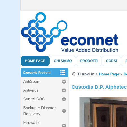
HOME PAGE
CHI SIAMO
PRODOTTI
CORSI
Categorie Prodotti
Ti trovi in
Home Page
D
AntiSpam
Custodia D.P. Alphatech
Antivirus
Servizi SOC
Backup e Disaster
Recovery
Firewall e