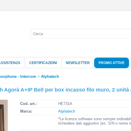
Sono già 
Per completare l'
nome utente e l
ASSISTENZA
CERTIFICAZIONI
NEWSLETTER
PROMO ATTIVE
clicca sul pu
Nome 
oorphone - Intercom
Alphatech
 Agorà A+IP Bell per box incasso filo muro, 2 unità 
Pass
Cod. art.:
HE731A
Marca:
Alphatech
Hai perso 
*Le licenze software sono sempre ordinabil
richiedere dati aggiuntivi (es. S/N o nome i