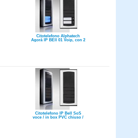
Citotelefono Alphatech
Agorà IP BEll 01 Voip, con 2
tasti, 2 relè - audio
Citotelefono IP Bell SoS
voce / in box PVC chiuso /
uscita a fili servono mic +
speaker esterno + pulsante