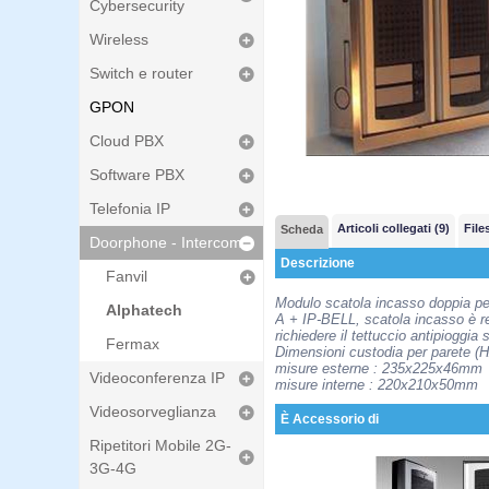
Cybersecurity
Wireless
Switch e router
GPON
Cloud PBX
Software PBX
Telefonia IP
Articoli collegati (9)
Files
Scheda
Doorphone - Intercom
Descrizione
Fanvil
Modulo scatola incasso doppia per
Alphatech
A + IP-BELL, scatola incasso è re
richiedere il tettuccio antipioggia
Fermax
Dimensioni custodia per parete 
misure esterne : 235x225x46mm
Videoconferenza IP
misure interne : 220x210x50mm
Videosorveglianza
È Accessorio di
Ripetitori Mobile 2G-
3G-4G