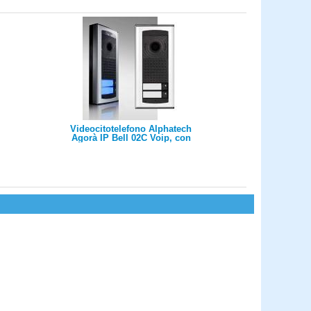
Videocitotelefono Alphatech
Agorà IP Bell 02C Voip, con
2 tasti e 1 telecamera, 2 relè