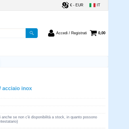
€ - EUR
IT
Accedi / Registrati
0,00
registrato
Sono un nuovo cliente
ordine inserisci il
Se non sei ancora registrato sul
a password e poi
nostro sito clicca sul pulsante
lsante "Accedi"
"Registrati"
utente:
/ acciaio inox
word:
la password?
i anche se non c'è disponibilità a stock, in quanto possono
ntestatario)