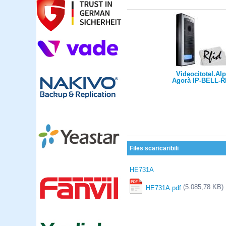
Videocitotel.Al
Agorà IP-BELL-R
1tasto/2xNA relè/
Proxys s./con c
Relè OC S0360/+al
Files scaricaribili
HE731A
(5.085,78 KB)
HE731A.pdf