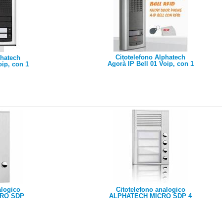
Citotelefono Alphatech
phatech
Agorà IP Bell 01 Voip, con 1
oip, con 1
tasto, 2 relè - audio - con
 audio
Rfid APS Mini + serve Relè
OC S0360 - +alim.A0404C
alogico
Citotelefono analogico
RO SDP
ALPHATECH MICRO SDP 4
(opz., solo
tasti/1 x NA relè/(opz., solo x
rve alim.
led+apertura serve alim.
A0404)