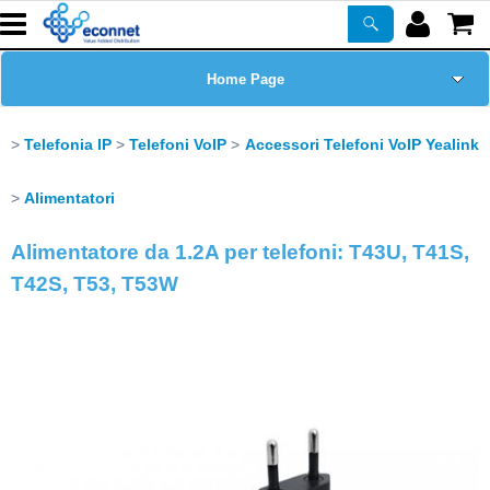
Home Page
Chi siamo
Telefonia IP
Telefoni VoIP
Accessori Telefoni VoIP Yealink
Prodotti
Alimentatori
Alimentatore da 1.2A per telefoni: T43U, T41S,
Corsi
T42S, T53, T53W
ASSISTENZA
Certificazioni
Newsletter
PROMO ATTIVE