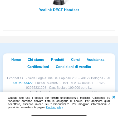
Yealink DECT Handset
Home
Chi siamo
Prodotti
Corsi
Assistenza
Certificazioni
Condizioni di vendita
Econnet s.r.l. · Sede Legale: Via Dei Lapidari 20/B · 40129 Bologna · Tel.
051/5873322
· Fax 051/7456973 · iscr. REA BO-0481011 · P.IVA
02965231208 · Cap. Sociale 100.000 euro i.v.
Società soggetta all'attività di direzione e coordinamento di Skillworks
Holding s.r.l. · Sede Legale: Via Vittorio Emanuele II 28 · Roncadelle (BS)
Questo sito usa i cookie per fornirti un'esperienza migliore. Cliccando su
"Accetta" saranno attivate tutte le categorie di cookie. Per decidere quali
- C.F. 04151440981
accettare, cliccare invece su "Personalizza". Per maggiori informazioni è
possibile consultare la pagina
Cookie policy
.