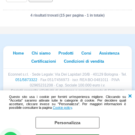
4 risultati trovati (15 per pagina - 1 in totale)
Home
Chi siamo
Prodotti
Corsi
Assistenza
Certificazioni
Condizioni di vendita
Econnet s.r.l. · Sede Legale: Via Dei Lapidari 20/B · 40129 Bologna · Tel.
051/5873322
· Fax 051/7456973 · iscr. REA BO-0481011 · P.IVA
02965231208 · Cap. Sociale 100.000 euro i.v.
Società soggetta all'attività di direzione e coordinamento di Skillworks
Holding s.r.l. · Sede Legale: Via Vittorio Emanuele II 28 · Roncadelle (BS)
Questo sito usa i cookie per fornirti un'esperienza migliore. Cliccando su
"Accetta" saranno attivate tutte le categorie di cookie. Per decidere quali
- C.F. 04151440981
accettare, cliccare invece su "Personalizza". Per maggiori informazioni è
possibile consultare la pagina
Cookie policy
.
Personalizza
Cookie policy
Preferenze cookie