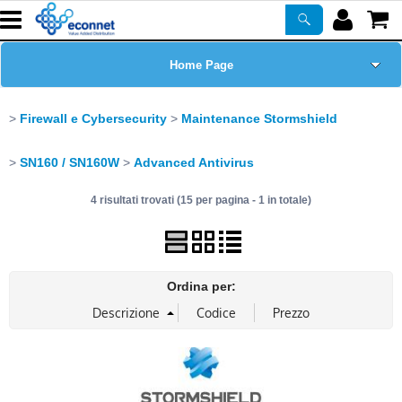
Home Page
Chi siamo
Firewall e Cybersecurity
Maintenance Stormshield
Prodotti
SN160 / SN160W
Advanced Antivirus
4 risultati trovati (15 per pagina - 1 in totale)
Corsi
ASSISTENZA
Ordina per:
Certificazioni
Newsletter
PROMO ATTIVE