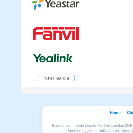
Tutti i marchi
Home
Ch
Econnet s.r.l. · Sede Legale: Via Dei Lapidari 20/
Società soggetta all'attività di direzion