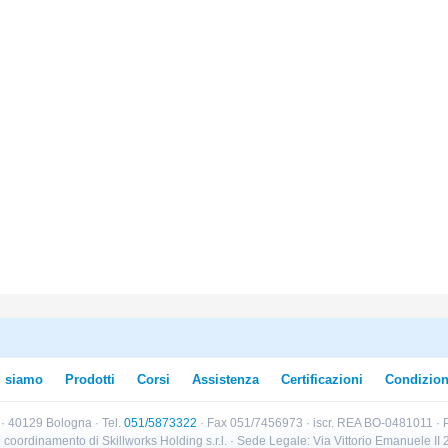
i siamo
Prodotti
Corsi
Assistenza
Certificazioni
Condizion
B · 40129 Bologna · Tel.
051/5873322
· Fax 051/7456973 · iscr. REA BO-0481011 · P
e e coordinamento di Skillworks Holding s.r.l. · Sede Legale: Via Vittorio Emanuele 