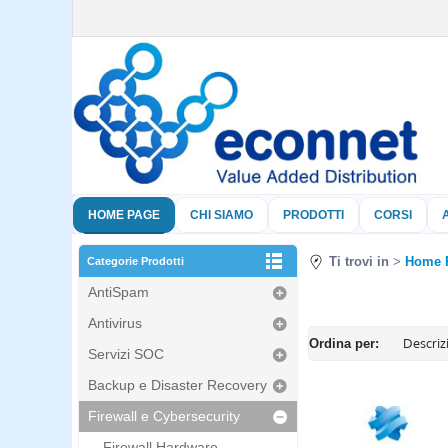
HOME PAGE
CHI SIAMO
PRODOTTI
CORSI
Ti trovi in
Home 
Categorie Prodotti
AntiSpam
Antivirus
Ordina per:
Servizi SOC
Backup e Disaster Recovery
Firewall e Cybersecurity
Firewall Hardware