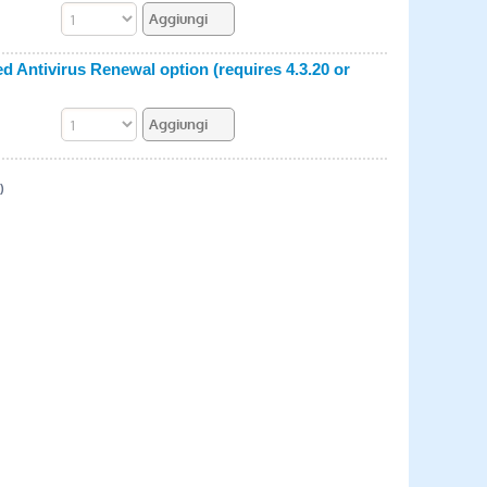
ntivirus Renewal option (requires 4.3.20 or
)