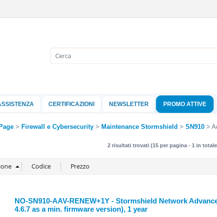
Sono già 
Per completare l'
nome utente e l
ASSISTENZA
CERTIFICAZIONI
NEWSLETTER
PROMO ATTIVE
clicca sul pu
Nome 
Page
Firewall e Cybersecurity
Maintenance Stormshield
SN910
A
2 risultati trovati (15 per pagina - 1 in totale
Pass
Hai perso 
NO-SN910-AAV-RENEW+1Y - Stormshield Network Advanced A
4.6.7 as a min. firmware version), 1 year