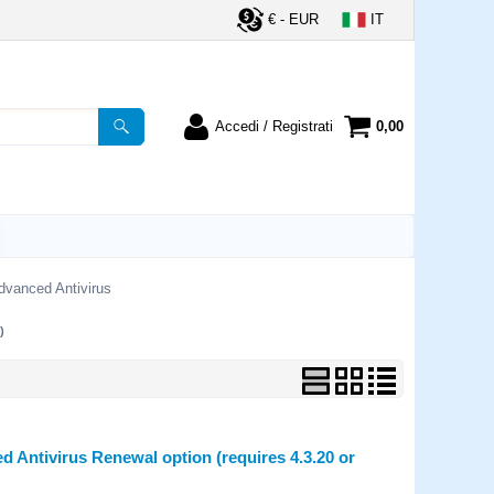
€ - EUR
IT
Accedi / Registrati
0,00
registrato
Sono un nuovo cliente
ordine inserisci il
Se non sei ancora registrato sul
a password e poi
nostro sito clicca sul pulsante
lsante "Accedi"
"Registrati"
utente:
dvanced Antivirus
)
word:
la password?
ntivirus Renewal option (requires 4.3.20 or