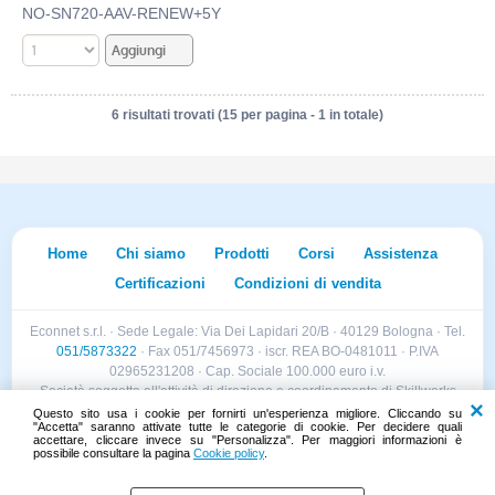
NO-SN720-AAV-RENEW+5Y
6 risultati trovati (15 per pagina - 1 in totale)
Home
Chi siamo
Prodotti
Corsi
Assistenza
Certificazioni
Condizioni di vendita
Econnet s.r.l. · Sede Legale: Via Dei Lapidari 20/B · 40129 Bologna · Tel.
051/5873322
· Fax 051/7456973 · iscr. REA BO-0481011 · P.IVA
02965231208 · Cap. Sociale 100.000 euro i.v.
Società soggetta all'attività di direzione e coordinamento di Skillworks
Holding s.r.l. · Sede Legale: Via Vittorio Emanuele II 28 · Roncadelle (BS)
Questo sito usa i cookie per fornirti un'esperienza migliore. Cliccando su
"Accetta" saranno attivate tutte le categorie di cookie. Per decidere quali
- C.F. 04151440981
accettare, cliccare invece su "Personalizza". Per maggiori informazioni è
possibile consultare la pagina
Cookie policy
.