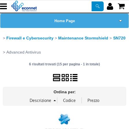
Home Page
Chi siamo
Firewall e Cybersecurity
Maintenance Stormshield
SN720
Prodotti
Advanced Antivirus
6 risultati trovati (15 per pagina - 1 in totale)
Corsi
ASSISTENZA
Ordina per:
Certificazioni
Newsletter
PROMO ATTIVE