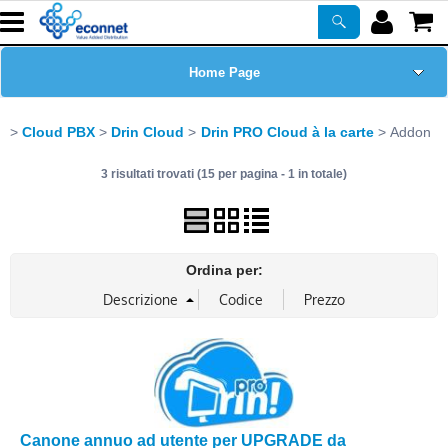
Home Page
Chi siamo
Cloud PBX
Drin Cloud
Drin PRO Cloud à la carte
Addon
3 risultati trovati (15 per pagina - 1 in totale)
Prodotti
Corsi
Ordina per:
ASSISTENZA
Certificazioni
Newsletter
Canone annuo ad utente per UPGRADE da
PROMO ATTIVE