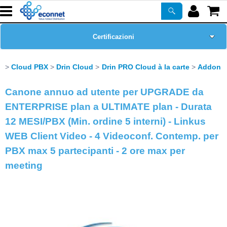
Certificazioni
Home Page
Cloud PBX
Drin Cloud
Drin PRO Cloud à la carte
Addon
Chi siamo
Canone annuo ad utente per UPGRADE da
ENTERPRISE plan a ULTIMATE plan - Durata
Prodotti
12 MESI/PBX (Min. ordine 5 interni) - Linkus
WEB Client Video - 4 Videoconf. Contemp. per
Corsi
PBX max 5 partecipanti - 2 ore max per
meeting
ASSISTENZA
Newsletter
PROMO ATTIVE