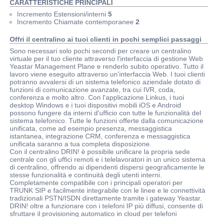
CARATTERISTICHE PRINCIPALI
Incremento Estensioni/interni
5
Incremento Chiamate contemporanee
2
Offri il centralino ai tuoi clienti in pochi semplici passaggi
Sono necessari solo pochi secondi per creare un centralino
virtuale per il tuo cliente attraverso l'interfaccia di gestione Web
Yeastar Management Plane e renderlo subito operativo. Tutto il
lavoro viene eseguito attraverso un'interfaccia Web. I tuoi clienti
potranno avvalersi di un sistema telefonico aziendale dotato di
funzioni di comunicazione avanzate, tra cui IVR, coda,
conferenza e molto altro. Con l'applicazione Linkus, i tuoi
desktop Windows e i tuoi dispositivi mobili iOS e Android
possono fungere da interni d'ufficio con tutte le funzionalità del
sistema telefonico. Tutte le funzioni offerte dalla comunicazione
unificata, come ad esempio presenza, messaggistica
istantanea, integrazione CRM, conferenza e messaggistica
unificata saranno a tua completa disposizione.
Con il centralino DRIN! è possibile unificare la propria sede
centrale con gli uffici remoti e i telelavoratori in un unico sistema
di centralino, offrendo ai dipendenti dispersi geograficamente le
stesse funzionalità e continuità degli utenti interni.
Completamente compatibile con i principali operatori per
TRUNK SIP e facilmente integrabile con le linee e le connettività
tradizionali PSTN/ISDN direttamente tramite i gateway Yeastar.
DRIN! oltre a funzionare con i telefoni IP più diffusi, consente di
sfruttare il provisioning automatico in cloud per telefoni