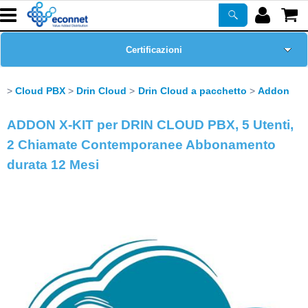
Certificazioni
Home Page
Cloud PBX
Drin Cloud
Drin Cloud a pacchetto
Addon
Chi siamo
ADDON X-KIT per DRIN CLOUD PBX, 5 Utenti,
2 Chiamate Contemporanee Abbonamento
Prodotti
durata 12 Mesi
Corsi
ASSISTENZA
Newsletter
PROMO ATTIVE