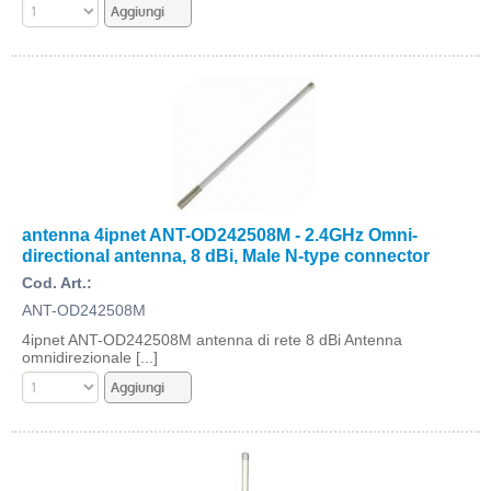
antenna 4ipnet ANT-OD242508M - 2.4GHz Omni-
directional antenna, 8 dBi, Male N-type connector
Cod. Art.:
ANT-OD242508M
4ipnet ANT-OD242508M antenna di rete 8 dBi Antenna
omnidirezionale [...]