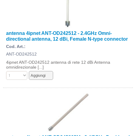
antenna 4ipnet ANT-OD242512 - 2.4GHz Omni-
directional antenna, 12 dBi, Female N-type connector
Cod. Art.:
ANT-OD242512
4ipnet ANT-OD242512 antenna di rete 12 dBi Antenna
omnidirezionale [...]