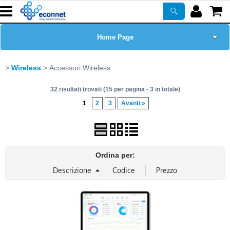
Home Page
Chi siamo
Wireless
Accessori Wireless
32 risultati trovati (15 per pagina - 3 in totale)
Prodotti
1
2
3
Avanti »
Corsi
ASSISTENZA
Ordina per:
Certificazioni
Newsletter
PROMO ATTIVE