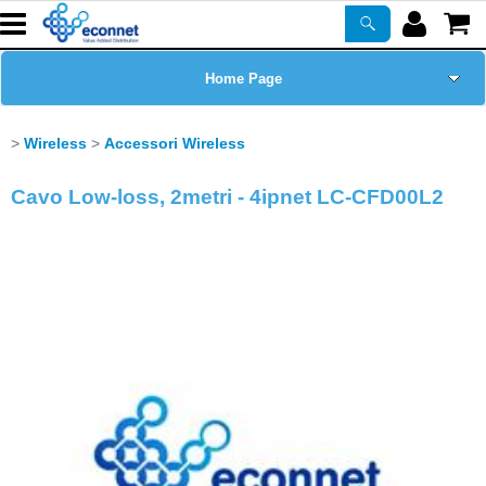
Home Page
Chi siamo
Wireless
Accessori Wireless
Prodotti
Cavo Low-loss, 2metri - 4ipnet LC-CFD00L2
Corsi
ASSISTENZA
Certificazioni
Newsletter
PROMO ATTIVE