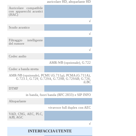
auricolare HD, altoparlante HD
Auricolare compatibile
con apparecchi acustici
(HAC)
√
Scudo acustico
√
Filtraggio intelligente
del rumore
√
Codec audio
AMR-WB (opzionale), G.722
Codec a banda stretta
AMR-NB (opzionale), PCMU (G.711µ), PCMA (G.711A),
G.723.1, G.729, G.729A, G.729B, G.729AB, G.726,
iLBC
DTMF
in banda, fuori banda (RFC 2833) e SIP INFO
Altoparlante
vivavoce full duplex con AEC
VAD, CNG, AEC, PLC,
AJB, AGC
√
INTERFACCIA UTENTE