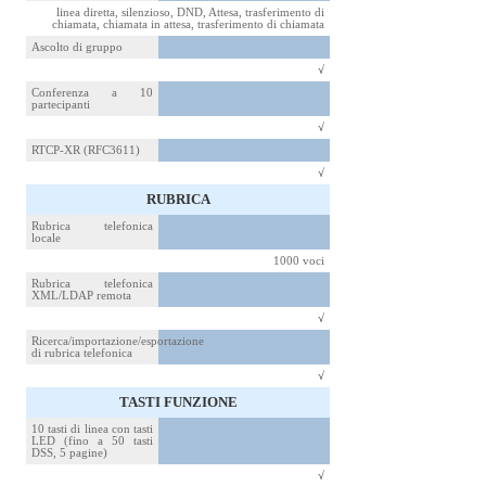
linea diretta, silenzioso, DND, Attesa, trasferimento di
chiamata, chiamata in attesa, trasferimento di chiamata
Ascolto di gruppo
√
Conferenza a 10
partecipanti
√
RTCP-XR (RFC3611)
√
RUBRICA
Rubrica telefonica
locale
1000 voci
Rubrica telefonica
XML/LDAP remota
√
Ricerca/importazione/esportazione
di rubrica telefonica
√
TASTI FUNZIONE
10 tasti di linea con tasti
LED (fino a 50 tasti
DSS, 5 pagine)
√