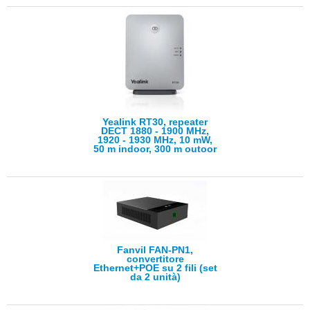
Yealink RT30, repeater
DECT 1880 - 1900 MHz,
1920 - 1930 MHz, 10 mW,
50 m indoor, 300 m outoor
Fanvil FAN-PN1,
convertitore
Ethernet+POE su 2 fili (set
da 2 unità)