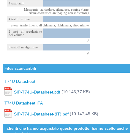
4 tasti tattili
Messaggio, auricolare, silenzioso, paging (tasto
silenzioso/auricolare/paging con indicatore)
4 tasti funzione
attesa, trasferimento di chiamata, richiamata, altoparlante
2 tasti di regolazione
del volume
√
6 tasti di navigazione
√
Files scaricaribili
T74U Datasheet
(10.146,77 KB)
SIP-T74U-Datasheet.pdf
T74U Datasheet ITA
(10.147,45 KB)
SIP-T74U-Datasheet-(IT).pdf
I clienti che hanno acquistato questo prodotto, hanno scelto anche