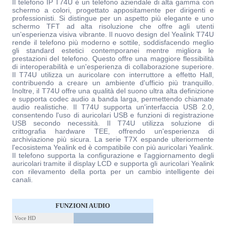
Il telefono IP T74U è un telefono aziendale di alta gamma con
schermo a colori, progettato appositamente per dirigenti e
professionisti. Si distingue per un aspetto più elegante e uno
schermo TFT ad alta risoluzione che offre agli utenti
un'esperienza visiva vibrante. Il nuovo design del Yealink T74U
rende il telefono più moderno e sottile, soddisfacendo meglio
gli standard estetici contemporanei mentre migliora le
prestazioni del telefono. Questo offre una maggiore flessibilità
di interoperabilità e un'esperienza di collaborazione superiore.
Il T74U utilizza un auricolare con interruttore a effetto Hall,
contribuendo a creare un ambiente d'ufficio più tranquillo.
Inoltre, il T74U offre una qualità del suono ultra alta definizione
e supporta codec audio a banda larga, permettendo chiamate
audio realistiche. Il T74U supporta un'interfaccia USB 2.0,
consentendo l'uso di auricolari USB e funzioni di registrazione
USB secondo necessità. Il T74U utilizza soluzione di
crittografia hardware TEE, offrendo un'esperienza di
archiviazione più sicura. La serie T7X espande ulteriormente
l'ecosistema Yealink ed è compatibile con più auricolari Yealink.
Il telefono supporta la configurazione e l'aggiornamento degli
auricolari tramite il display LCD e supporta gli auricolari Yealink
con rilevamento della porta per un cambio intelligente dei
canali.
FUNZIONI AUDIO
Voce HD