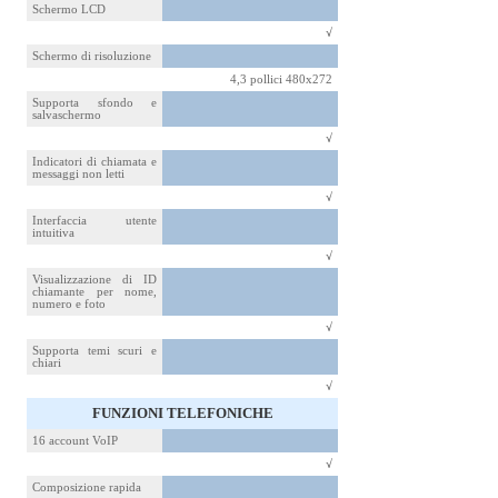
Schermo LCD
√
Schermo di risoluzione
4,3 pollici 480x272
Supporta sfondo e
salvaschermo
√
Indicatori di chiamata e
messaggi non letti
√
Interfaccia utente
intuitiva
√
Visualizzazione di ID
chiamante per nome,
numero e foto
√
Supporta temi scuri e
chiari
√
FUNZIONI TELEFONICHE
16 account VoIP
√
Composizione rapida