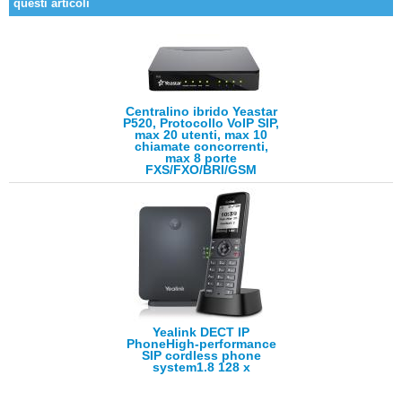
questi articoli
Centralino ibrido Yeastar
P520, Protocollo VoIP SIP,
max 20 utenti, max 10
chiamate concorrenti,
max 8 porte
FXS/FXO/BRI/GSM
Yealink DECT IP
PhoneHigh-performance
SIP cordless phone
system1.8 128 x