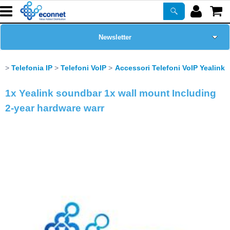
Newsletter
Home Page
Telefonia IP
Telefoni VoIP
Accessori Telefoni VoIP Yealink
Chi siamo
1x Yealink soundbar 1x wall mount Including
2-year hardware warr
Prodotti
Corsi
ASSISTENZA
Certificazioni
PROMO ATTIVE