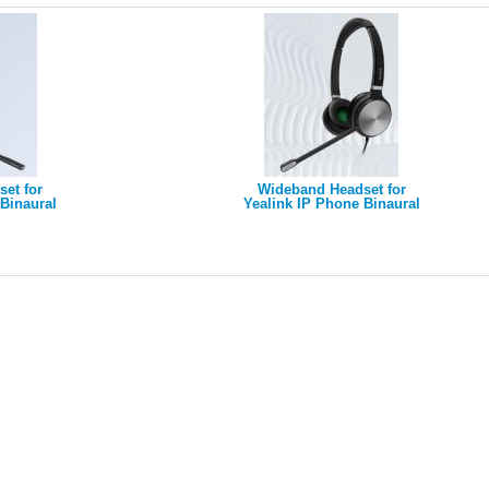
et for
Wideband Headset for
Binaural
Yealink IP Phone Binaural
ck-discon
Ear (dual ear) Quick-discon