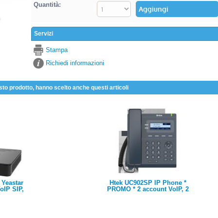
Quantità:
Servizi
Stampa
Richiedi informazioni
sto prodotto, hanno scelto anche questi articoli
 Yeastar
Htek UC902SP IP Phone *
oIP SIP,
PROMO * 2 account VoIP, 2
max 10
porte 10/100 Mpbs, PoE,
enti, 2
display retroilluminato
x 4 porte
132x48
/GSM