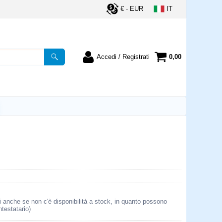
€ - EUR
IT
Accedi / Registrati
0,00
registrato
Sono un nuovo cliente
ordine inserisci il
Se non sei ancora registrato sul
a password e poi
nostro sito clicca sul pulsante
lsante "Accedi"
"Registrati"
utente:
word:
la password?
i anche se non c'è disponibilità a stock, in quanto possono
ntestatario)