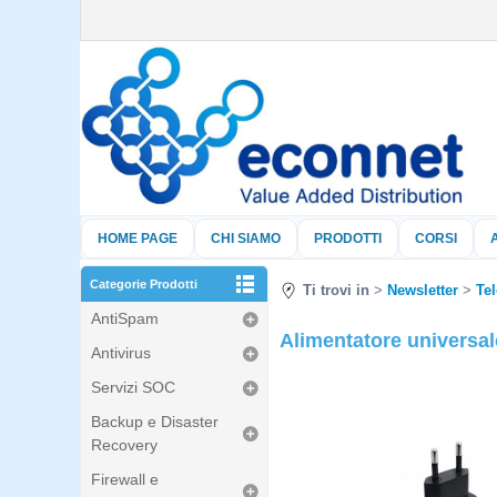
HOME PAGE
CHI SIAMO
PRODOTTI
CORSI
Categorie Prodotti
Ti trovi in
Newsletter
Tel
AntiSpam
Alimentatore universale
Antivirus
Servizi SOC
Backup e Disaster
Recovery
Firewall e