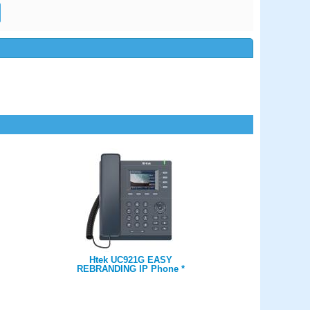
Htek UC921G EASY
REBRANDING IP Phone *
PROMO * 4 account VoIP, 2
porte 10/100/1000 Mpbs,
PoE, display grafico a colori
320x240, 4 BLF fisici,