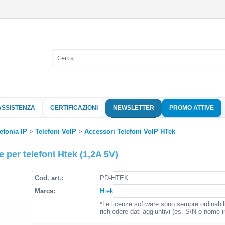
Sono già 
Per completare l'
nome utente e l
ASSISTENZA
CERTIFICAZIONI
NEWSLETTER
PROMO ATTIVE
clicca sul pu
Nome 
efonia IP
Telefoni VoIP
Accessori Telefoni VoIP HTek
 per telefoni Htek (1,2A 5V)
Pass
Cod. art.:
PD-HTEK
Marca:
Htek
Hai perso 
*Le licenze software sono sempre ordinabil
richiedere dati aggiuntivi (es. S/N o nome i