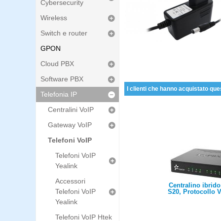
Cybersecurity
Wireless
Switch e router
GPON
Cloud PBX
Software PBX
I clienti che hanno acquistato que
Telefonia IP
Centralini VoIP
Gateway VoIP
Telefoni VoIP
Telefoni VoIP
Yealink
Accessori
Centralino ibrido
Telefoni VoIP
S20, Protocollo V
max 20 utenti, 
Yealink
chiamate concorr
Porte ethernet, ma
Telefoni VoIP Htek
FXS/FXO/BRI