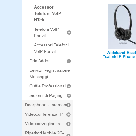
Accessori
Telefoni VoIP
HTek
Telefoni VoIP
Fanvil
Accessori Telefoni
VoIP Fanvil
Wideband Heads
Yealink IP Phone 
Drin Addon
Ear (dual ear) Qui
Servizi Registrazione
Messaggi
Cuffie Professionali
Sistemi di Paging
Doorphone - Intercom
Videoconferenza IP
Videosorveglianza
Ripetitori Mobile 2G-