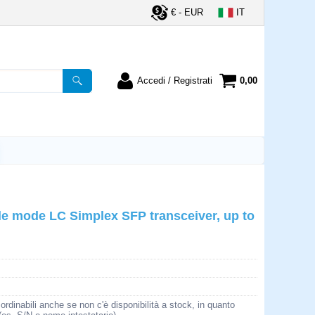
€ - EUR
IT
Accedi / Registrati
0,00
registrato
Sono un nuovo cliente
ordine inserisci il
Se non sei ancora registrato sul
a password e poi
nostro sito clicca sul pulsante
lsante "Accedi"
"Registrati"
utente:
 mode LC Simplex SFP transceiver, up to
word:
la password?
rdinabili anche se non c'è disponibilità a stock, in quanto