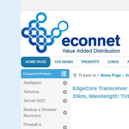
HOME PAGE
CHI SIAMO
PRODOTTI
CORSI
Categorie Prodotti
Ti trovi in
Home Page
S
AntiSpam
EdgeCore Transceiver 
Antivirus
20km, Wavelength: Tx
Servizi SOC
Backup e Disaster
Recovery
Firewall e