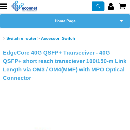
Home Page
Chi siamo
Switch e router
Accessori Switch
Prodotti
EdgeCore 40G QSFP+ Transceiver - 40G
QSFP+ short reach transciever 100/150-m Link
Corsi
Length via OM3 / OM4(MMF) with MPO Optical
Connector
ASSISTENZA
Certificazioni
Newsletter
PROMO ATTIVE