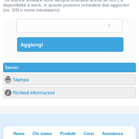
*Le licenze software sono sempre ordinabili anche se non c'è
disponibilità a stock, in quanto possono richiedere dati aggiuntivi
(es. S/N o nome intestatario)
Servizi
Stampa
Richiedi informazioni
Home
Chi siamo
Prodotti
Corsi
Assistenza