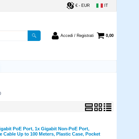
€ - EUR
IT
Accedi / Registrati
0,00
registrato
Sono un nuovo cliente
ordine inserisci il
Se non sei ancora registrato sul
a password e poi
nostro sito clicca sul pulsante
lsante "Accedi"
"Registrati"
utente:
)
word:
la password?
igabit PoE Port, 1x Gigabit Non-PoE Port,
 Cable Up to 100 Meters, Plastic Case, Pocket