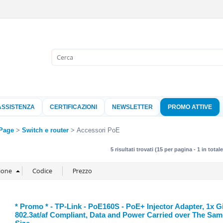
Sono già 
Per completare l'
nome utente e l
ASSISTENZA
CERTIFICAZIONI
NEWSLETTER
PROMO ATTIVE
clicca sul pu
Nome 
Page
Switch e router
Accessori PoE
5 risultati trovati (15 per pagina - 1 in totale
Pass
Hai perso 
* Promo * - TP-Link - PoE160S - PoE+ Injector Adapter, 1x G
802.3at/af Compliant, Data and Power Carried over The Same