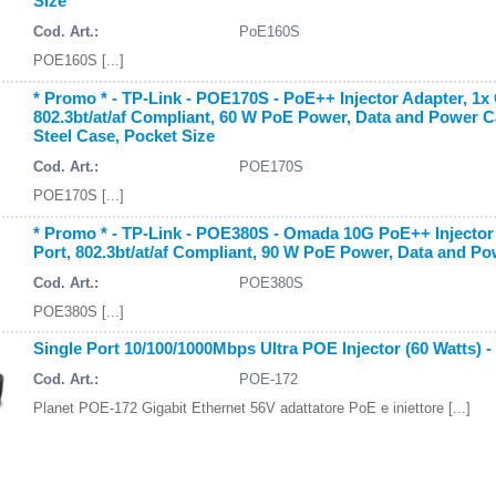
Size
Cod. Art.:
PoE160S
POE160S [...]
* Promo * - TP-Link - POE170S - PoE++ Injector Adapter, 1x
802.3bt/at/af Compliant, 60 W PoE Power, Data and Power C
Steel Case, Pocket Size
Cod. Art.:
POE170S
POE170S [...]
* Promo * - TP-Link - POE380S - Omada 10G PoE++ Injecto
Port, 802.3bt/at/af Compliant, 90 W PoE Power, Data and Po
Cod. Art.:
POE380S
POE380S [...]
Single Port 10/100/1000Mbps Ultra POE Injector (60 Watts) -
Cod. Art.:
POE-172
Planet POE-172 Gigabit Ethernet 56V adattatore PoE e iniettore [...]