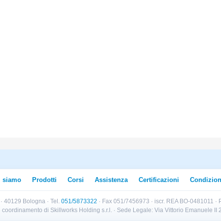
i siamo
Prodotti
Corsi
Assistenza
Certificazioni
Condizion
B · 40129 Bologna · Tel.
051/5873322
· Fax 051/7456973 · iscr. REA BO-0481011 · P
e e coordinamento di Skillworks Holding s.r.l. · Sede Legale: Via Vittorio Emanuele 