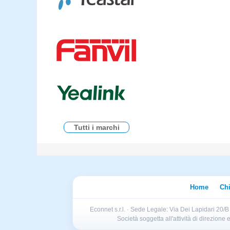
Tutti i marchi
Home
Ch
Econnet s.r.l. · Sede Legale: Via Dei Lapidari 20/
Società soggetta all'attività di direzion