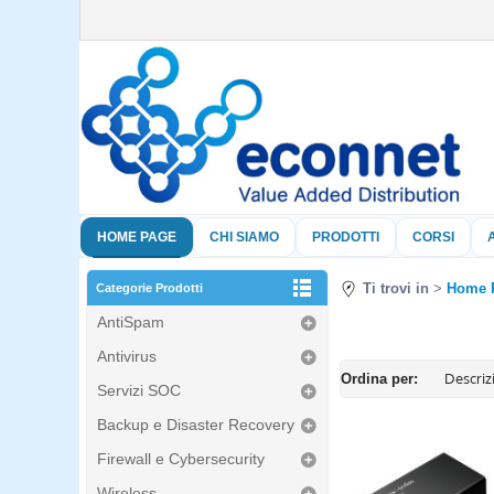
HOME PAGE
CHI SIAMO
PRODOTTI
CORSI
Ti trovi in
Home 
Categorie Prodotti
AntiSpam
Antivirus
Ordina per:
Servizi SOC
Backup e Disaster Recovery
Firewall e Cybersecurity
Wireless