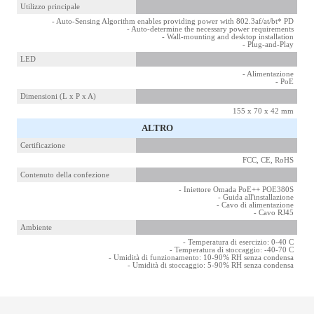
Utilizzo principale
- Auto-Sensing Algorithm enables providing power with 802.3af/at/bt* PD
- Auto-determine the necessary power requirements
- Wall-mounting and desktop installation
- Plug-and-Play
LED
- Alimentazione
- PoE
Dimensioni (L x P x A)
155 x 70 x 42 mm
ALTRO
Certificazione
FCC, CE, RoHS
Contenuto della confezione
- Iniettore Omada PoE++ POE380S
- Guida all'installazione
- Cavo di alimentazione
- Cavo RJ45
Ambiente
- Temperatura di esercizio: 0-40 C
- Temperatura di stoccaggio: -40-70 C
- Umidità di funzionamento: 10-90% RH senza condensa
- Umidità di stoccaggio: 5-90% RH senza condensa