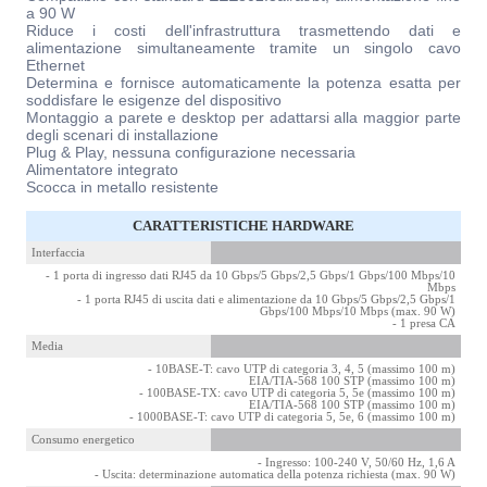
a 90 W
Riduce i costi dell'infrastruttura trasmettendo dati e
alimentazione simultaneamente tramite un singolo cavo
Ethernet
Determina e fornisce automaticamente la potenza esatta per
soddisfare le esigenze del dispositivo
Montaggio a parete e desktop per adattarsi alla maggior parte
degli scenari di installazione
Plug & Play, nessuna configurazione necessaria
Alimentatore integrato
Scocca in metallo resistente
CARATTERISTICHE HARDWARE
Interfaccia
- 1 porta di ingresso dati RJ45 da 10 Gbps/5 Gbps/2,5 Gbps/1 Gbps/100 Mbps/10
Mbps
- 1 porta RJ45 di uscita dati e alimentazione da 10 Gbps/5 Gbps/2,5 Gbps/1
Gbps/100 Mbps/10 Mbps (max. 90 W)
- 1 presa CA
Media
- 10BASE-T: cavo UTP di categoria 3, 4, 5 (massimo 100 m)
EIA/TIA-568 100 STP (massimo 100 m)
- 100BASE-TX: cavo UTP di categoria 5, 5e (massimo 100 m)
EIA/TIA-568 100 STP (massimo 100 m)
- 1000BASE-T: cavo UTP di categoria 5, 5e, 6 (massimo 100 m)
Consumo energetico
- Ingresso: 100-240 V, 50/60 Hz, 1,6 A
- Uscita: determinazione automatica della potenza richiesta (max. 90 W)