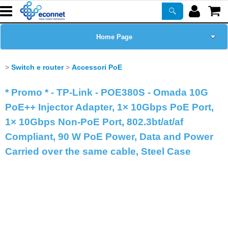
Home Page
Chi siamo
Switch e router
Accessori PoE
Prodotti
* Promo * - TP-Link - POE380S - Omada 10G
PoE++ Injector Adapter, 1× 10Gbps PoE Port,
Corsi
1× 10Gbps Non-PoE Port, 802.3bt/at/af
Compliant, 90 W PoE Power, Data and Power
ASSISTENZA
Carried over the same cable, Steel Case
Certificazioni
Newsletter
PROMO ATTIVE