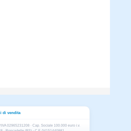
i di vendita
.IVA 02965231208 · Cap. Sociale 100.000 euro i.v.
II 28 · Roncadelle (BS) - C.F. 04151440981