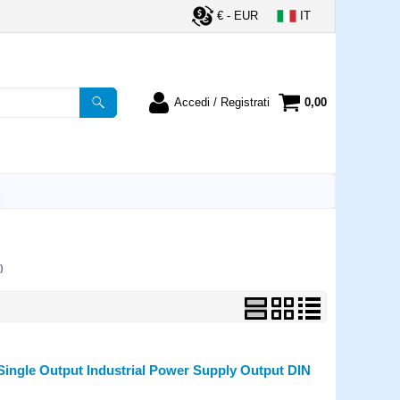
€ - EUR
IT
Accedi / Registrati
0,00
registrato
Sono un nuovo cliente
ordine inserisci il
Se non sei ancora registrato sul
a password e poi
nostro sito clicca sul pulsante
lsante "Accedi"
"Registrati"
utente:
)
word:
la password?
Single Output Industrial Power Supply Output DIN