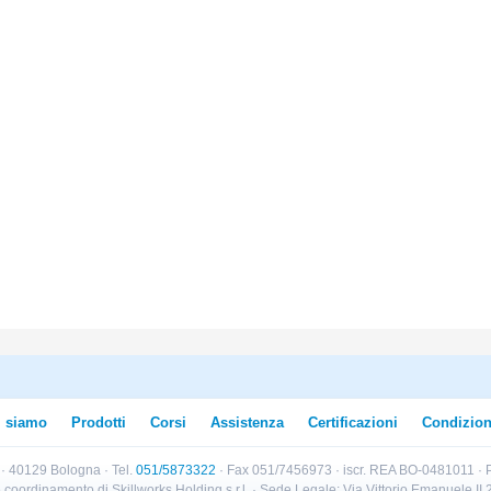
i siamo
Prodotti
Corsi
Assistenza
Certificazioni
Condizion
B · 40129 Bologna · Tel.
051/5873322
· Fax 051/7456973 · iscr. REA BO-0481011 · P
e e coordinamento di Skillworks Holding s.r.l. · Sede Legale: Via Vittorio Emanuele 