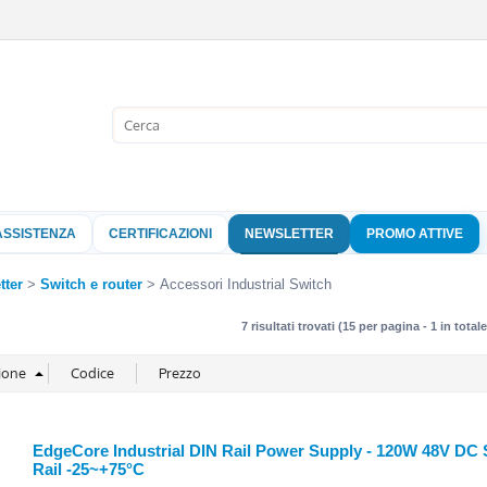
Sono già 
Per completare l'
nome utente e l
ASSISTENZA
CERTIFICAZIONI
NEWSLETTER
PROMO ATTIVE
clicca sul pu
Nome 
tter
Switch e router
Accessori Industrial Switch
7 risultati trovati (15 per pagina - 1 in totale
Pass
Hai perso 
EdgeCore Industrial DIN Rail Power Supply - 120W 48V DC 
Rail -25~+75°C