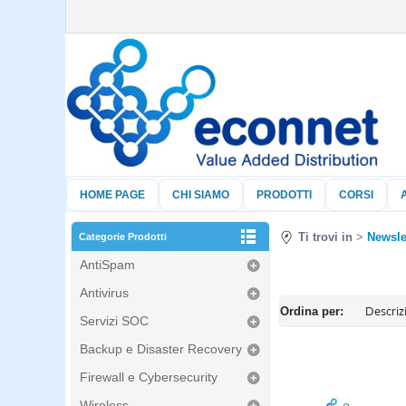
HOME PAGE
CHI SIAMO
PRODOTTI
CORSI
Ti trovi in
Newsle
Categorie Prodotti
AntiSpam
Antivirus
Ordina per:
Servizi SOC
Backup e Disaster Recovery
Firewall e Cybersecurity
Wireless