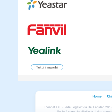
Tutti i marchi
Home
Ch
Econnet s.r.l. · Sede Legale: Via Dei Lapidari 20/
Società soggetta all'attività di direzion