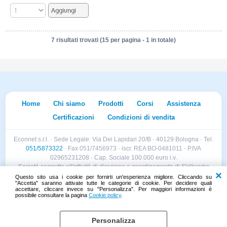
7 risultati trovati (15 per pagina - 1 in totale)
Home
Chi siamo
Prodotti
Corsi
Assistenza
Certificazioni
Condizioni di vendita
Econnet s.r.l. · Sede Legale: Via Dei Lapidari 20/B · 40129 Bologna · Tel.
051/5873322
· Fax 051/7456973 · iscr. REA BO-0481011 · P.IVA
02965231208 · Cap. Sociale 100.000 euro i.v.
Società soggetta all'attività di direzione e coordinamento di Skillworks
Holding s.r.l. · Sede Legale: Via Vittorio Emanuele II 28 · Roncadelle (BS)
Questo sito usa i cookie per fornirti un'esperienza migliore. Cliccando su
"Accetta" saranno attivate tutte le categorie di cookie. Per decidere quali
- C.F. 04151440981
accettare, cliccare invece su "Personalizza". Per maggiori informazioni è
possibile consultare la pagina
Cookie policy
.
Personalizza