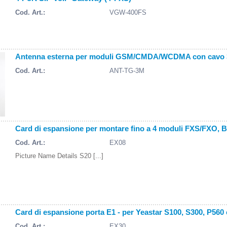
Cod. Art.:
VGW-400FS
Antenna esterna per moduli GSM/CMDA/WCDMA con cavo 3
Cod. Art.:
ANT-TG-3M
Card di espansione per montare fino a 4 moduli FXS/FXO, 
Cod. Art.:
EX08
Picture Name Details S20 [...]
Card di espansione porta E1 - per Yeastar S100, S300, P560
Cod. Art.:
EX30