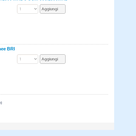
nee BRI
e)