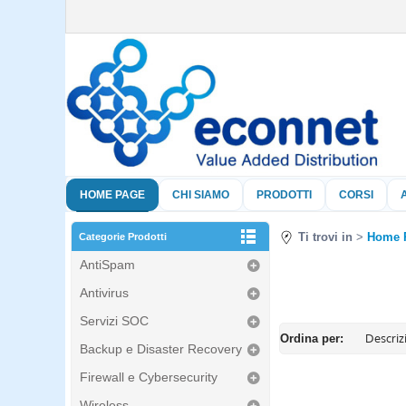
HOME PAGE
CHI SIAMO
PRODOTTI
CORSI
Ti trovi in
Home 
Categorie Prodotti
AntiSpam
Antivirus
Servizi SOC
Ordina per:
Backup e Disaster Recovery
Firewall e Cybersecurity
Wireless