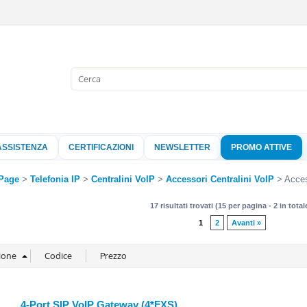
Sono già 
Per completare l'
nome utente e l
ASSISTENZA
CERTIFICAZIONI
NEWSLETTER
PROMO ATTIVE
clicca sul pu
Nome 
Page
Telefonia IP
Centralini VoIP
Accessori Centralini VoIP
Acces
17 risultati trovati (15 per pagina - 2 in total
Pass
1
2
Avanti »
Hai perso 
4-Port SIP VoIP Gateway (4*FXS)