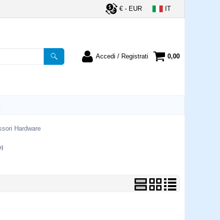
€ - EUR
IT
Accedi / Registrati
0,00
registrato
Sono un nuovo cliente
ordine inserisci il
Se non sei ancora registrato sul
a password e poi
nostro sito clicca sul pulsante
lsante "Accedi"
"Registrati"
utente:
sori Hardware
e)
word:
la password?