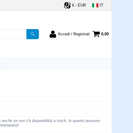
€ - EUR
IT
Accedi / Registrati
0,00
registrato
Sono un nuovo cliente
ordine inserisci il
Se non sei ancora registrato sul
a password e poi
nostro sito clicca sul pulsante
lsante "Accedi"
"Registrati"
utente:
word:
la password?
i anche se non c'è disponibilità a stock, in quanto possono
ntestatario)