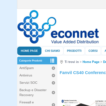
HOME PAGE
CHI SIAMO
PRODOTTI
CORSI
Categorie Prodotti
Ti trovi in
Home Page
D
AntiSpam
Fanvil CS40 Conferen
Antivirus
Servizi SOC
Backup e Disaster
Recovery
Firewall e