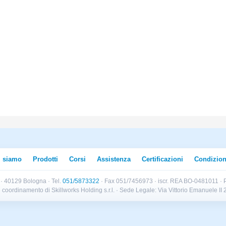
i siamo
Prodotti
Corsi
Assistenza
Certificazioni
Condizion
B · 40129 Bologna · Tel.
051/5873322
· Fax 051/7456973 · iscr. REA BO-0481011 · P
e e coordinamento di Skillworks Holding s.r.l. · Sede Legale: Via Vittorio Emanuele 