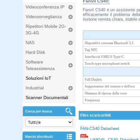
Fanvil CS40:
Videoconferenza IP
Fanvil CS40 è un assistente per
efficacemente il problema dell
Videosorveglianza
riunione remota chiara, stabile
Ripetitori Mobile 2G-
3G-4G
NAS
Dispositivi connessi Bluetooth 5.1
Tag NFC
Hard Disk
Interfaccia USB2.0 Type-C
Software
Touch-type microphone switch
Teleassistenza
Soluzioni IoT
Full Duplex
Soppressione del rumore e dell'eco
Industrial
Distanza di ripresa della voce
Scanner Documentali
Frequenza
Cerca per marca
Files scaricaribili
FAN-CS40 Datasheet
Marchi distribuiti
LINKVIL_CS40_Datasheet.