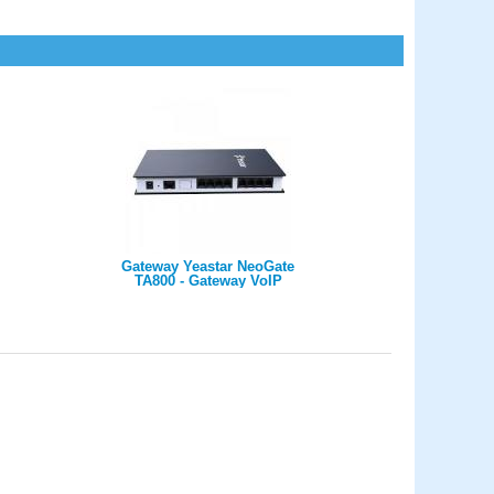
Gateway Yeastar NeoGate
TA800 - Gateway VoIP
analogico - 8 porte FXS, SIP
IAX2, supporto FAX T38