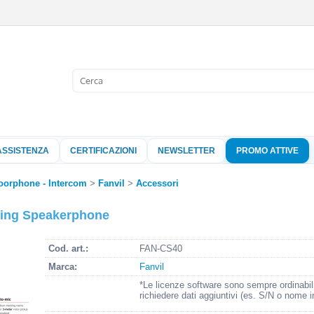
Sono già 
Per completare l'
nome utente e l
ASSISTENZA
CERTIFICAZIONI
NEWSLETTER
PROMO ATTIVE
clicca sul pu
Nome 
oorphone - Intercom
Fanvil
Accessori
cing Speakerphone
Pass
Cod. art.:
FAN-CS40
Marca:
Fanvil
Hai perso 
*Le licenze software sono sempre ordinabil
richiedere dati aggiuntivi (es. S/N o nome i