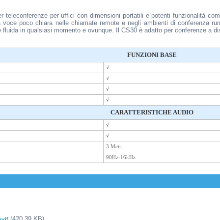
 teleconferenze per uffici con dimensioni portatili e potenti funzionalità com
a voce poco chiara nelle chiamate remote e negli ambienti di conferenza rum
 e fluida in qualsiasi momento e ovunque. Il CS30 è adatto per conferenze a di
FUNZIONI BASE
√
√
√
√
CARATTERISTICHE AUDIO
√
√
3 Metri
90Hz-16kHz
(420,39 KB)
pdf