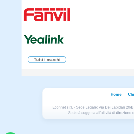
Tutti i marchi
Home
Ch
Econnet s.r.l. · Sede Legale: Via Dei Lapidari 20/
Società soggetta all'attività di direzion