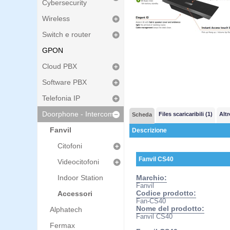
Cybersecurity
Wireless
Switch e router
GPON
Cloud PBX
Software PBX
Telefonia IP
Doorphone - Intercom
Files scaricaribili (1)
Altr
Scheda
Fanvil
Descrizione
Citofoni
Fanvil CS40
Videocitofoni
Indoor Station
Marchio:
Fanvil
Accessori
Codice prodotto:
Fan-CS40
Nome del prodotto:
Alphatech
Fanvil CS40
Fermax