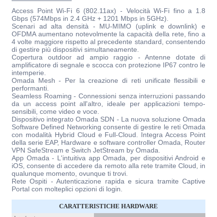
Access Point Wi-Fi 6 (802.11ax) - Velocità Wi-Fi fino a 1.8
Gbps (574Mbps in 2.4 GHz + 1201 Mbps in 5GHz).
Scenari ad alta densità - MU-MIMO (uplink e downlink) e
OFDMA aumentano notevolmente la capacità della rete, fino a
4 volte maggiore rispetto al precedente standard, consentendo
di gestire più dispositivi simultaneamente.
Copertura outdoor ad ampio raggio - Antenne dotate di
amplificatore di segnale e scocca con protezione IP67 contro le
intemperie.
Omada Mesh - Per la creazione di reti unificate flessibili e
performanti.
Seamless Roaming - Connessioni senza interruzioni passando
da un access point all'altro, ideale per applicazioni tempo-
sensibili, come video e voce.
Dispositivo integrato Omada SDN - La nuova soluzione Omada
Software Defined Networking consente di gestire le reti Omada
con modalità Hybrid Cloud e Full-Cloud. Integra Access Point
della serie EAP, Hardware e software controller Omada, Router
VPN SafeStream e Switch JetStream by Omada.
App Omada - L'intuitiva app Omada, per dispositivi Android e
iOS, consente di accedere da remoto alla rete tramite Cloud, in
qualunque momento, ovunque ti trovi.
Rete Ospiti - Autenticazione rapida e sicura tramite Captive
Portal con molteplici opzioni di login.
CARATTERISTICHE HARDWARE