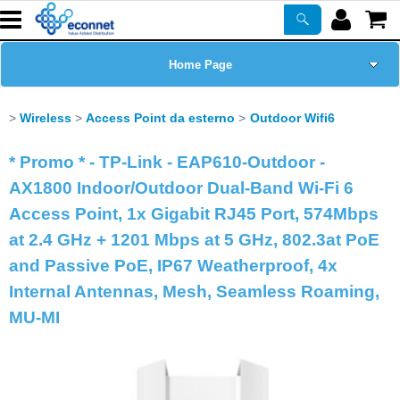
Home Page
Chi siamo
Wireless
Access Point da esterno
Outdoor Wifi6
Prodotti
* Promo * - TP-Link - EAP610-Outdoor -
AX1800 Indoor/Outdoor Dual-Band Wi-Fi 6
Corsi
Access Point, 1x Gigabit RJ45 Port, 574Mbps
at 2.4 GHz + 1201 Mbps at 5 GHz, 802.3at PoE
ASSISTENZA
and Passive PoE, IP67 Weatherproof, 4x
Internal Antennas, Mesh, Seamless Roaming,
Certificazioni
MU-MI
Newsletter
PROMO ATTIVE