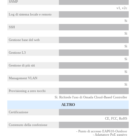
SNMP
v1, v2c
Log di sistema locale e remoto
Si
SSH
Sì
Gestione base del web
Sì
Gestione L3
Sì
Gestione di più siti
Sì
Management VLAN
Sì
Provisioning a zero tocchi
Sì. Richiede l'uso di Omada Cloud-Based Controller
ALTRO
Certificazione
CE, FCC, RoHS
Contenuto della confezione
- Punto di accesso EAP610-Outdoor
- Adattatore PoE passivo