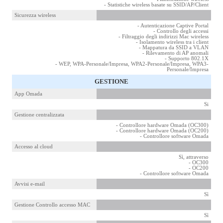
- Statistiche wireless basate su SSID/AP/Client
Sicurezza wireless
- Autenticazione Captive Portal
- Controllo degli accessi
- Filtraggio degli indirizzi Mac wireless
- Isolamento wireless tra i client
- Mappatura da SSID a VLAN
- Rilevamento di AP anomali
- Supporto 802.1X
- WEP, WPA-Personale/Impresa, WPA2-Personale/Impresa, WPA3-
Personale/Impresa
GESTIONE
App Omada
Si
Gestione centralizzata
- Controllore hardware Omada (OC300)
- Controllore hardware Omada (OC200)
- Controllore software Omada
Accesso al cloud
Sì, attraverso
- OC300
- OC200
- Controllore software Omada
Avvisi e-mail
Sì
Gestione Controllo accesso MAC
Sì