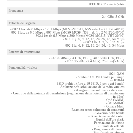
IEEE 802.11ax/ac/n/g/b/a
Frequenza
2.4 GHz, 5 GHz
Velocità del segnale
- 802.11ax: da 8 Mbps a 1201 Mbps (MCS0-MCS11, NSS = da 1 a 2 HE20/40/80)
- 802.11ac: da 6,5 Mbps a 867 Mbps (MCS0-MCS9, NSS = da 1 a 2 VHT20/40/80)
- 802.11n: da 6,5 Mbps a 300 Mbps (MCS0-MCS15, VHT 20/40)
- 802.11g: 6, 9, 12, 18, 24, 36, 48, 54 Mbps
- 802.11b: 1, 2, 5,5, 11 Mbps
- 802.11a: 6, 9, 12, 18, 24, 36, 48, 54 Mbps
Potenza di trasmissione
- CE: 20 dBm (2.4 GHz, EIRP), 30 dBm(5 GHz, EIRP)
- FCC: 25 dBm (2.4 GHz), 25 dBm(5 GHz)
Funzionalità wireless
- 1024-QAM
- Simbolo OFDM 4 volte più lungo
- OFDMA
- SSID multipli (fino a 16 SSID, 8 per ogni banda)
- Abilitazione/disabilitazione della radio wireless
- Assegnazione automatica dei canali
- Controllo della potenza di trasmissione (regolazione della potenza di trasmissione
in dBm)
- QoS (WMM)
- MU-MIMO
- Omada Mesh
- Roaming senza soluzione di continuità
- Governo della banda
- Bilanciamento del carico
- Equità dell'ora d'aria
- Formazione del fascio
- Limite di velocità
- Programma di riavvio
- Pianificazione wireless