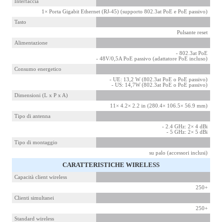
Interfaccia
1× Porta Gigabit Ethernet (RJ-45) (supporto 802.3at PoE e PoE passivo)
Tasto
Pulsante reset
Alimentazione
- 802.3at PoE
- 48V/0,5A PoE passivo (adattatore PoE incluso)
Consumo energetico
- UE: 13,2 W (802.3at PoE o PoE passivo)
- US: 14,7W (802.3at PoE o PoE passivo)
Dimensioni (L x P x A)
11× 4.2× 2.2 in (280.4× 106.5× 56.9 mm)
Tipo di antenna
- 2.4 GHz: 2× 4 dBi
- 5 GHz: 2× 5 dBi
Tipo di montaggio
su palo (accessori inclusi)
CARATTERISTICHE WIRELESS
Capacità client wireless
250+
Clienti simultanei
250+
Standard wireless