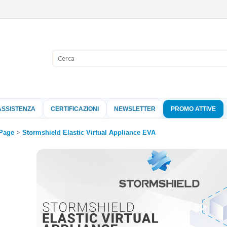
Sono già 
Per completare l'
nome utente e l
ASSISTENZA
CERTIFICAZIONI
NEWSLETTER
PROMO ATTIVE
clicca sul pu
Nome 
Page
Stormshield Elastic Virtual Appliance EVA
Pass
Hai perso 