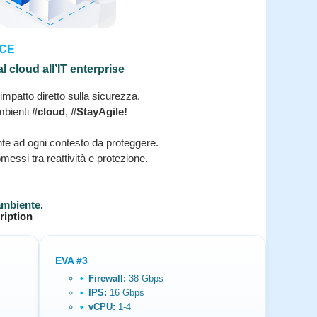
NCE
 cloud all’IT enterprise
impatto diretto sulla sicurezza.
mbienti
#cloud
,
#StayAgile!
e ad ogni contesto da proteggere.
essi tra reattività e protezione.
ambiente.
ription
EVA #3
Firewall:
38 Gbps
IPS:
16 Gbps
vCPU:
1-4