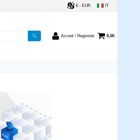
€ - EUR
IT
Accedi / Registrati
0,00
registrato
Sono un nuovo cliente
ordine inserisci il
Se non sei ancora registrato sul
a password e poi
nostro sito clicca sul pulsante
lsante "Accedi"
"Registrati"
utente:
word:
la password?