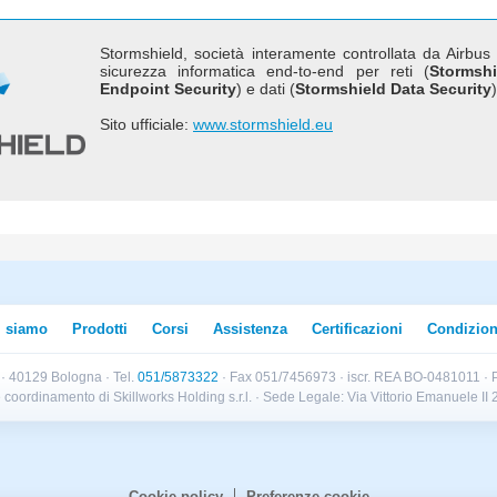
Stormshield, società interamente controllata da Airbu
sicurezza informatica end-to-end per reti (
Stormsh
Endpoint Security
) e dati (
Stormshield Data Security
)
Sito ufficiale:
www.stormshield.eu
i siamo
Prodotti
Corsi
Assistenza
Certificazioni
Condizion
B · 40129 Bologna · Tel.
051/5873322
· Fax 051/7456973 · iscr. REA BO-0481011 · P
e e coordinamento di Skillworks Holding s.r.l. · Sede Legale: Via Vittorio Emanuele 
Cookie policy
Preferenze cookie