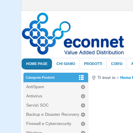
HOME PAGE
CHI SIAMO
PRODOTTI
CORSI
Ti trovi in
Home 
Categorie Prodotti
AntiSpam
Antivirus
Servizi SOC
Backup e Disaster Recovery
Firewall e Cybersecurity
Wireless