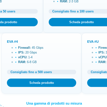
GB
RAM:
2-3 GB
 a 50 users
Consigliato fino a 100 users
da prodotto
Scheda prodotto
EVA #4
EVA #U
Firewall:
45 Gbps
Firewa
IPS:
20 Gbps
IPS:
3
vCPU:
1-4
vCPU
RAM:
6-8 GB
RAM:
Consigliato fino a 500 users
Consigliat
Scheda prodotto
Una gamma di prodotti su misura