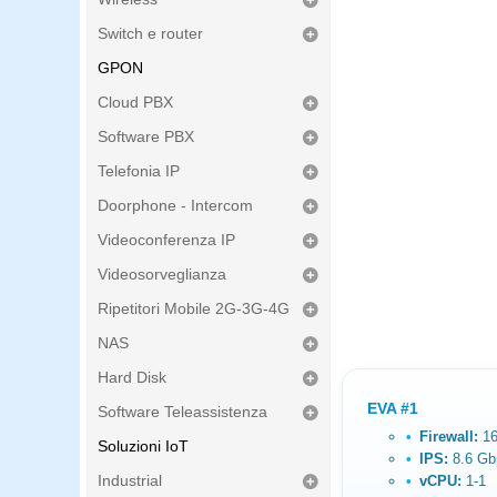
Switch e router
GPON
Cloud PBX
Software PBX
Telefonia IP
Doorphone - Intercom
Videoconferenza IP
Videosorveglianza
Ripetitori Mobile 2G-3G-4G
NAS
Hard Disk
EVA #1
Software Teleassistenza
Firewall:
16
Soluzioni IoT
IPS:
8.6 Gb
Industrial
vCPU:
1-1