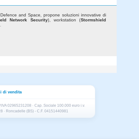
s Defence and Space, propone soluzioni innovative di
ield Network Security
), workstation (
Stormshield
.
i di vendita
.IVA 02965231208 · Cap. Sociale 100.000 euro i.v.
II 28 · Roncadelle (BS) - C.F. 04151440981