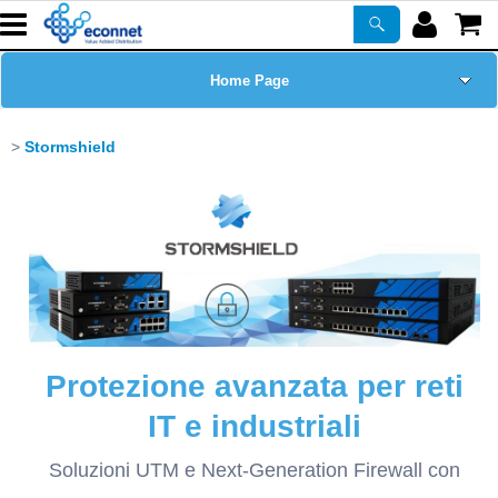
Home Page
Chi siamo
Stormshield
Prodotti
Corsi
ASSISTENZA
Certificazioni
Protezione avanzata per reti
IT e industriali
Newsletter
Soluzioni UTM e Next-Generation Firewall con
PROMO ATTIVE